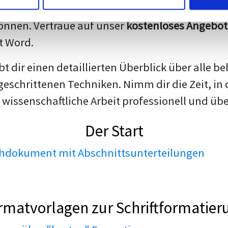
darstellen. Unsere erfahrenen Trainer teilen we
nnen. Vertraue auf unser
kostenloses Angebot
t Word.
ibt dir einen detaillierten Überblick über all
geschrittenen Techniken. Nimm dir die Zeit, in 
 wissenschaftliche Arbeit professionell und üb
Der Start
dokument mit Abschnittsunterteilungen
rmatvorlagen zur Schriftformatier