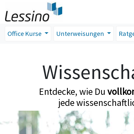
Office Kurse
Unterweisungen
Ratg
Wissenscha
Entdecke, wie Du
vollk
jede wissenschaftli