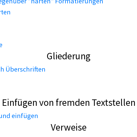
gegenüber "harten" Formatierungen
rten
e
Gliederung
h Überschriften
Einfügen von fremden Textstellen
 und einfügen
Verweise