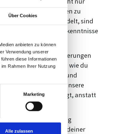
kennbar sein. Es geht nicht nur
s von Fakten und Quellen zu
Über Cookies
- oder Masterarbeit
handelt, sind
chungsergebnisse und Erkenntnisse
 Medien anbieten zu können
hrer Verwendung unserer
au vor diesen Herausforderungen
 führen diese Informationen
en kannst, sondern auch, wie du
ie im Rahmen Ihrer Nutzung
prechende Formatierung und
igene Erwartungen, und unsere
dividuellen Vorlage zeigt, anstatt
Marketing
ne große Herausforderung
 wird die Formatierung deiner
Alle zulassen