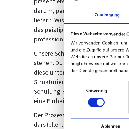
präsentieren. Der "rote Faden", der
darum, persönliche Meinungen zu 
Zustimmung
liefern. Wissenschaftliche Texte, 
das geistige Eigentum des Verfass
Diese Webseite verwendet 
professionell zu kommunizieren.
Wir verwenden Cookies, um I
und die Zugriffe auf unsere 
Unsere Schulung wurde mit Blick 
Website an unsere Partner fü
stehen. Du wirst nicht nur erfahre
möglicherweise mit weiteren
diese unter Zuhilfenahme von Wor
der Dienste gesammelt habe
Strukturierung ist ebenso entschei
Einwilligungsauswahl
Schulung ist so konzipiert, dass s
Notwendig
eine Einheitslösung zu bieten.
Der Prozess des wissenschaftliche
darstellen. Jedoch, ausgestattet 
Ablehnen