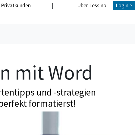
Privatkunden
|
Über Lessino
Login >
en mit Word
tentipps und -strategien
perfekt formatierst!