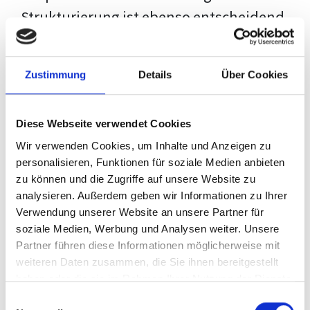
Strukturierung ist ebenso entscheidend
wie der Inhalt selbst. Jeder Prüfer hat
eigene Erwartungen, und unsere
Zustimmung
Details
Über Cookies
Schulung ist so konzipiert, dass sie dir
den Weg vom leeren Dokument zu
Diese Webseite verwendet Cookies
deiner individuellen Vorlage zeigt,
Wir verwenden Cookies, um Inhalte und Anzeigen zu
anstatt eine Einheitslösung zu bieten.
personalisieren, Funktionen für soziale Medien anbieten
zu können und die Zugriffe auf unsere Website zu
Der Prozess des wissenschaftlichen
analysieren. Außerdem geben wir Informationen zu Ihrer
Schreibens kann ohne das richtige
Verwendung unserer Website an unsere Partner für
soziale Medien, Werbung und Analysen weiter. Unsere
Wissen eine große Herausforderung
Partner führen diese Informationen möglicherweise mit
darstellen. Jedoch, ausgestattet mit
weiteren Daten zusammen, die Sie ihnen bereitgestellt
den
Techniken und Strategien
dieses
haben oder die sie im Rahmen Ihrer Nutzung der Dienste
gesammelt haben.
Kurses, wird die Formatierung deiner
Einwilligungsauswahl