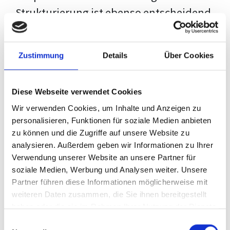
Strukturierung ist ebenso entscheidend
wie der Inhalt selbst. Jeder Prüfer hat
eigene Erwartungen, und unsere
Zustimmung
Details
Über Cookies
Schulung ist so konzipiert, dass sie dir
den Weg vom leeren Dokument zu
Diese Webseite verwendet Cookies
deiner individuellen Vorlage zeigt,
Wir verwenden Cookies, um Inhalte und Anzeigen zu
anstatt eine Einheitslösung zu bieten.
personalisieren, Funktionen für soziale Medien anbieten
zu können und die Zugriffe auf unsere Website zu
Der Prozess des wissenschaftlichen
analysieren. Außerdem geben wir Informationen zu Ihrer
Schreibens kann ohne das richtige
Verwendung unserer Website an unsere Partner für
soziale Medien, Werbung und Analysen weiter. Unsere
Wissen eine große Herausforderung
Partner führen diese Informationen möglicherweise mit
darstellen. Jedoch, ausgestattet mit
weiteren Daten zusammen, die Sie ihnen bereitgestellt
den
Techniken und Strategien
dieses
haben oder die sie im Rahmen Ihrer Nutzung der Dienste
gesammelt haben.
Kurses, wird die Formatierung deiner
Einwilligungsauswahl