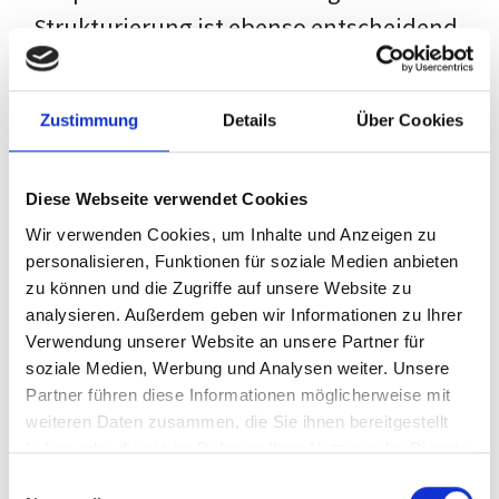
Strukturierung ist ebenso entscheidend
wie der Inhalt selbst. Jeder Prüfer hat
eigene Erwartungen, und unsere
Zustimmung
Details
Über Cookies
Schulung ist so konzipiert, dass sie dir
den Weg vom leeren Dokument zu
Diese Webseite verwendet Cookies
deiner individuellen Vorlage zeigt,
Wir verwenden Cookies, um Inhalte und Anzeigen zu
anstatt eine Einheitslösung zu bieten.
personalisieren, Funktionen für soziale Medien anbieten
zu können und die Zugriffe auf unsere Website zu
Der Prozess des wissenschaftlichen
analysieren. Außerdem geben wir Informationen zu Ihrer
Schreibens kann ohne das richtige
Verwendung unserer Website an unsere Partner für
soziale Medien, Werbung und Analysen weiter. Unsere
Wissen eine große Herausforderung
Partner führen diese Informationen möglicherweise mit
darstellen. Jedoch, ausgestattet mit
weiteren Daten zusammen, die Sie ihnen bereitgestellt
den
Techniken und Strategien
dieses
haben oder die sie im Rahmen Ihrer Nutzung der Dienste
gesammelt haben.
Kurses, wird die Formatierung deiner
Einwilligungsauswahl