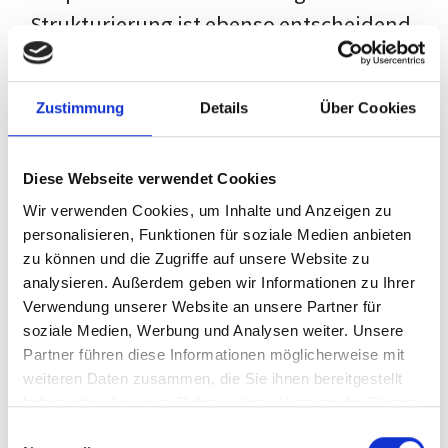
Strukturierung ist ebenso entscheidend
wie der Inhalt selbst. Jeder Prüfer hat
eigene Erwartungen, und unsere
Zustimmung
Details
Über Cookies
Schulung ist so konzipiert, dass sie dir
den Weg vom leeren Dokument zu
Diese Webseite verwendet Cookies
deiner individuellen Vorlage zeigt,
Wir verwenden Cookies, um Inhalte und Anzeigen zu
anstatt eine Einheitslösung zu bieten.
personalisieren, Funktionen für soziale Medien anbieten
zu können und die Zugriffe auf unsere Website zu
Der Prozess des wissenschaftlichen
analysieren. Außerdem geben wir Informationen zu Ihrer
Schreibens kann ohne das richtige
Verwendung unserer Website an unsere Partner für
soziale Medien, Werbung und Analysen weiter. Unsere
Wissen eine große Herausforderung
Partner führen diese Informationen möglicherweise mit
darstellen. Jedoch, ausgestattet mit
weiteren Daten zusammen, die Sie ihnen bereitgestellt
den
Techniken und Strategien
dieses
haben oder die sie im Rahmen Ihrer Nutzung der Dienste
gesammelt haben.
Kurses, wird die Formatierung deiner
Einwilligungsauswahl