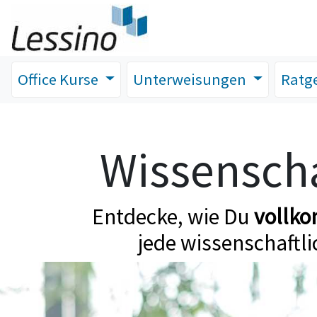
Office Kurse
Unterweisungen
Ratg
Wissenscha
Entdecke, wie Du
vollk
jede wissenschaftli