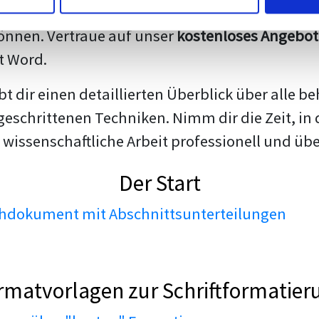
darstellen. Unsere erfahrenen Trainer teilen we
nnen. Vertraue auf unser
kostenloses Angebot
t Word.
ibt dir einen detaillierten Überblick über all
geschrittenen Techniken. Nimm dir die Zeit, in 
 wissenschaftliche Arbeit professionell und üb
Der Start
dokument mit Abschnittsunterteilungen
rmatvorlagen zur Schriftformatier