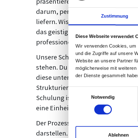
präsentieren. Der "rote Faden", der
darum, persönliche Meinungen zu 
Zustimmung
liefern. Wissenschaftliche Texte, 
das geistige Eigentum des Verfass
Diese Webseite verwendet 
professionell zu kommunizieren.
Wir verwenden Cookies, um I
und die Zugriffe auf unsere 
Unsere Schulung wurde mit Blick 
Website an unsere Partner fü
stehen. Du wirst nicht nur erfahre
möglicherweise mit weiteren
diese unter Zuhilfenahme von Wor
der Dienste gesammelt habe
Strukturierung ist ebenso entschei
Einwilligungsauswahl
Schulung ist so konzipiert, dass s
Notwendig
eine Einheitslösung zu bieten.
Der Prozess des wissenschaftliche
darstellen. Jedoch, ausgestattet 
Ablehnen