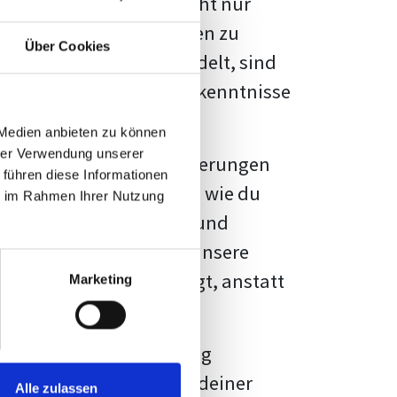
kennbar sein. Es geht nicht nur
s von Fakten und Quellen zu
Über Cookies
- oder Masterarbeit
handelt, sind
chungsergebnisse und Erkenntnisse
 Medien anbieten zu können
hrer Verwendung unserer
au vor diesen Herausforderungen
 führen diese Informationen
en kannst, sondern auch, wie du
ie im Rahmen Ihrer Nutzung
prechende Formatierung und
igene Erwartungen, und unsere
dividuellen Vorlage zeigt, anstatt
Marketing
ne große Herausforderung
 wird die Formatierung deiner
Alle zulassen