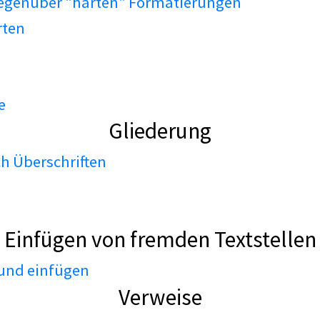
gegenüber "harten" Formatierungen
rten
e
Gliederung
h Überschriften
Einfügen von fremden Textstellen
 und einfügen
Verweise