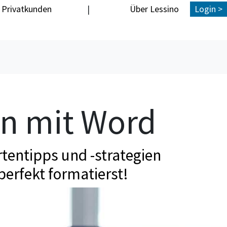
Privatkunden
|
Über Lessino
Login >
en mit Word
tentipps und -strategien
perfekt formatierst!