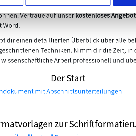
darstellen. Unsere erfahrenen Trainer teilen we
nnen. Vertraue auf unser
kostenloses Angebot
t Word.
ibt dir einen detaillierten Überblick über all
geschrittenen Techniken. Nimm dir die Zeit, in 
 wissenschaftliche Arbeit professionell und üb
Der Start
dokument mit Abschnittsunterteilungen
rmatvorlagen zur Schriftformatier