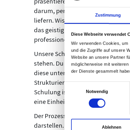
präsentieren. Der "rote Faden", der
darum, persönliche Meinungen zu 
Zustimmung
liefern. Wissenschaftliche Texte, 
das geistige Eigentum des Verfass
Diese Webseite verwendet 
professionell zu kommunizieren.
Wir verwenden Cookies, um I
und die Zugriffe auf unsere 
Unsere Schulung wurde mit Blick 
Website an unsere Partner fü
stehen. Du wirst nicht nur erfahre
möglicherweise mit weiteren
diese unter Zuhilfenahme von Wor
der Dienste gesammelt habe
Strukturierung ist ebenso entschei
Einwilligungsauswahl
Schulung ist so konzipiert, dass s
Notwendig
eine Einheitslösung zu bieten.
Der Prozess des wissenschaftliche
darstellen. Jedoch, ausgestattet 
Ablehnen