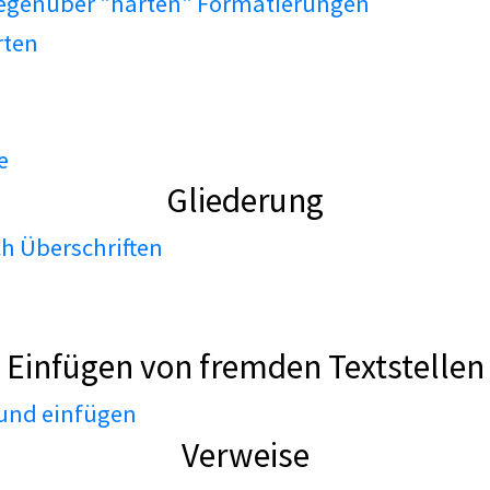
gegenüber "harten" Formatierungen
rten
e
Gliederung
h Überschriften
Einfügen von fremden Textstellen
 und einfügen
Verweise