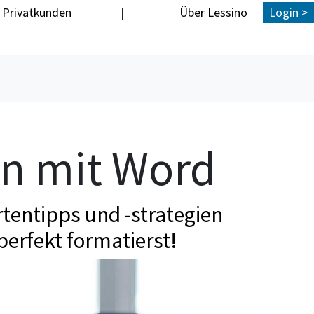
Privatkunden
|
Über Lessino
Login >
en mit Word
tentipps und -strategien
perfekt formatierst!