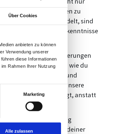
kennbar sein. Es geht nicht nur
s von Fakten und Quellen zu
Über Cookies
- oder Masterarbeit
handelt, sind
chungsergebnisse und Erkenntnisse
 Medien anbieten zu können
hrer Verwendung unserer
au vor diesen Herausforderungen
 führen diese Informationen
en kannst, sondern auch, wie du
ie im Rahmen Ihrer Nutzung
prechende Formatierung und
igene Erwartungen, und unsere
dividuellen Vorlage zeigt, anstatt
Marketing
ne große Herausforderung
 wird die Formatierung deiner
Alle zulassen