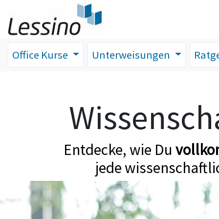
Office Kurse
Unterweisungen
Ratg
Wissenscha
Entdecke, wie Du
vollk
jede wissenschaftli