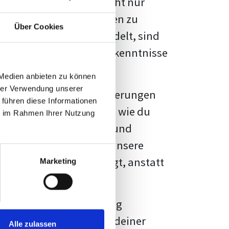
kennbar sein. Es geht nicht nur
s von Fakten und Quellen zu
Über Cookies
- oder Masterarbeit
handelt, sind
chungsergebnisse und Erkenntnisse
 Medien anbieten zu können
hrer Verwendung unserer
au vor diesen Herausforderungen
 führen diese Informationen
en kannst, sondern auch, wie du
ie im Rahmen Ihrer Nutzung
prechende Formatierung und
igene Erwartungen, und unsere
dividuellen Vorlage zeigt, anstatt
Marketing
ne große Herausforderung
 wird die Formatierung deiner
Alle zulassen