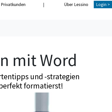
Privatkunden
|
Über Lessino
Login >
en mit Word
tentipps und -strategien
perfekt formatierst!