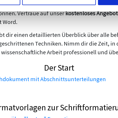
darstellen. Unsere erfahrenen Trainer teilen we
nnen. Vertraue auf unser
kostenloses Angebot
t Word.
ibt dir einen detaillierten Überblick über all
geschrittenen Techniken. Nimm dir die Zeit, in 
 wissenschaftliche Arbeit professionell und üb
Der Start
dokument mit Abschnittsunterteilungen
rmatvorlagen zur Schriftformatier