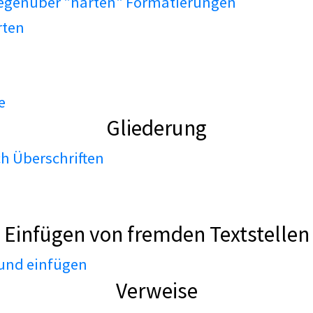
gegenüber "harten" Formatierungen
rten
e
Gliederung
h Überschriften
Einfügen von fremden Textstellen
 und einfügen
Verweise