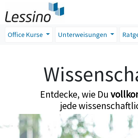
Office Kurse
Unterweisungen
Ratg
Wissenscha
Entdecke, wie Du
vollk
jede wissenschaftli