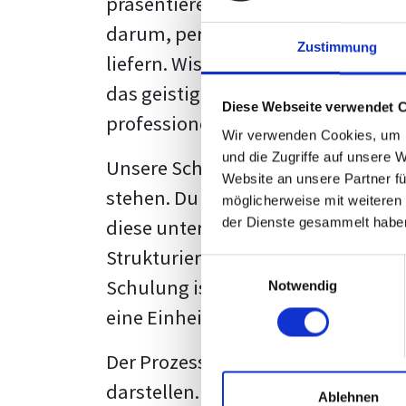
präsentieren. Der "rote Faden", der
darum, persönliche Meinungen zu 
Zustimmung
liefern. Wissenschaftliche Texte, 
das geistige Eigentum des Verfass
Diese Webseite verwendet 
professionell zu kommunizieren.
Wir verwenden Cookies, um I
und die Zugriffe auf unsere 
Unsere Schulung wurde mit Blick 
Website an unsere Partner fü
stehen. Du wirst nicht nur erfahre
möglicherweise mit weiteren
diese unter Zuhilfenahme von Wor
der Dienste gesammelt habe
Strukturierung ist ebenso entschei
Einwilligungsauswahl
Schulung ist so konzipiert, dass s
Notwendig
eine Einheitslösung zu bieten.
Der Prozess des wissenschaftliche
darstellen. Jedoch, ausgestattet 
Ablehnen