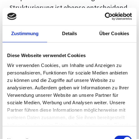
Strukturierung ist ebenso entscheidend
wie der Inhalt selbst. Jeder Prüfer hat
eigene Erwartungen, und unsere
Zustimmung
Details
Über Cookies
Schulung ist so konzipiert, dass sie dir
den Weg vom leeren Dokument zu
Diese Webseite verwendet Cookies
deiner individuellen Vorlage zeigt,
Wir verwenden Cookies, um Inhalte und Anzeigen zu
anstatt eine Einheitslösung zu bieten.
personalisieren, Funktionen für soziale Medien anbieten
zu können und die Zugriffe auf unsere Website zu
Der Prozess des wissenschaftlichen
analysieren. Außerdem geben wir Informationen zu Ihrer
Schreibens kann ohne das richtige
Verwendung unserer Website an unsere Partner für
soziale Medien, Werbung und Analysen weiter. Unsere
Wissen eine große Herausforderung
Partner führen diese Informationen möglicherweise mit
darstellen. Jedoch, ausgestattet mit
weiteren Daten zusammen, die Sie ihnen bereitgestellt
den
Techniken und Strategien
dieses
haben oder die sie im Rahmen Ihrer Nutzung der Dienste
gesammelt haben.
Kurses, wird die Formatierung deiner
Einwilligungsauswahl