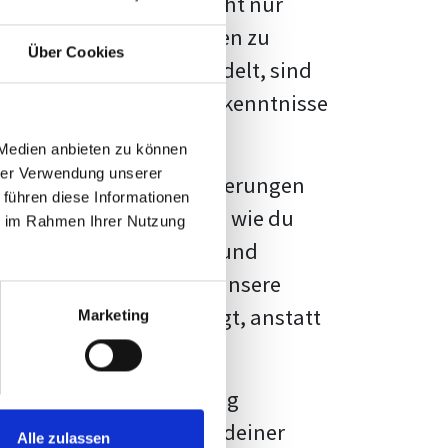
kennbar sein. Es geht nicht nur
s von Fakten und Quellen zu
Über Cookies
- oder Masterarbeit
handelt, sind
chungsergebnisse und Erkenntnisse
 Medien anbieten zu können
hrer Verwendung unserer
au vor diesen Herausforderungen
 führen diese Informationen
en kannst, sondern auch, wie du
ie im Rahmen Ihrer Nutzung
prechende Formatierung und
igene Erwartungen, und unsere
dividuellen Vorlage zeigt, anstatt
Marketing
ne große Herausforderung
 wird die Formatierung deiner
Alle zulassen