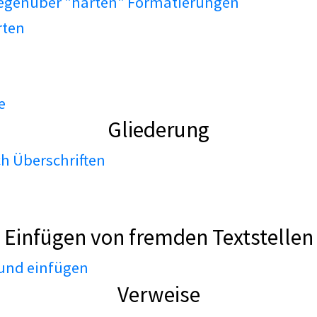
gegenüber "harten" Formatierungen
rten
e
Gliederung
h Überschriften
Einfügen von fremden Textstellen
 und einfügen
Verweise