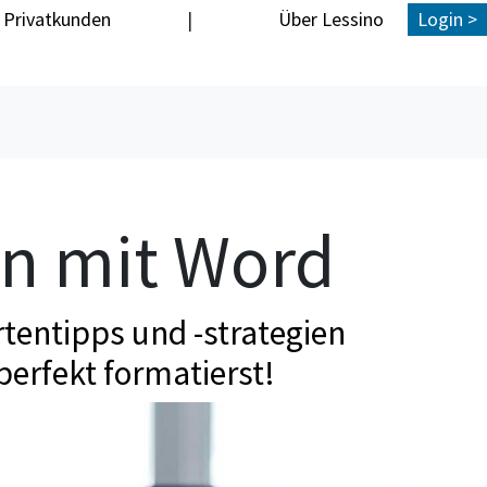
Privatkunden
|
Über Lessino
Login >
en mit Word
tentipps und -strategien
perfekt formatierst!