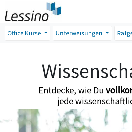
Office Kurse
Unterweisungen
Ratg
Wissenscha
Entdecke, wie Du
vollk
jede wissenschaftli