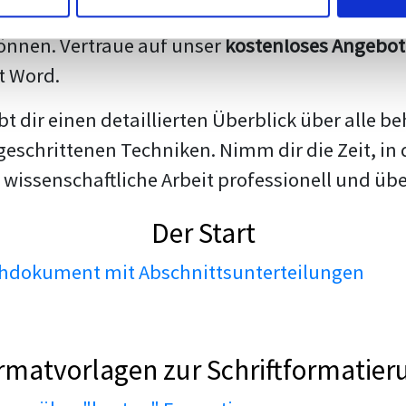
darstellen. Unsere erfahrenen Trainer teilen we
nnen. Vertraue auf unser
kostenloses Angebot
t Word.
ibt dir einen detaillierten Überblick über all
geschrittenen Techniken. Nimm dir die Zeit, in 
 wissenschaftliche Arbeit professionell und üb
Der Start
dokument mit Abschnittsunterteilungen
rmatvorlagen zur Schriftformatier