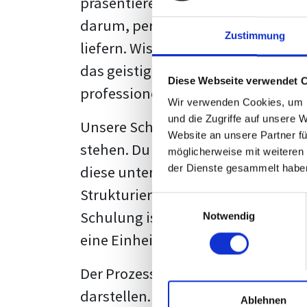
präsentieren. Der "rote Faden", der
darum, persönliche Meinungen zu 
Zustimmung
liefern. Wissenschaftliche Texte, 
das geistige Eigentum des Verfass
Diese Webseite verwendet 
professionell zu kommunizieren.
Wir verwenden Cookies, um I
und die Zugriffe auf unsere 
Unsere Schulung wurde mit Blick 
Website an unsere Partner fü
stehen. Du wirst nicht nur erfahre
möglicherweise mit weiteren
diese unter Zuhilfenahme von Wor
der Dienste gesammelt habe
Strukturierung ist ebenso entschei
Einwilligungsauswahl
Schulung ist so konzipiert, dass s
Notwendig
eine Einheitslösung zu bieten.
Der Prozess des wissenschaftliche
darstellen. Jedoch, ausgestattet 
Ablehnen