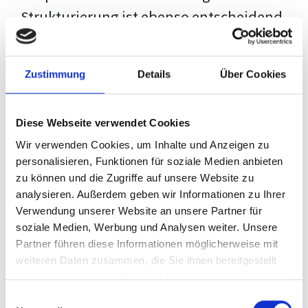
Strukturierung ist ebenso entscheidend
wie der Inhalt selbst. Jeder Prüfer hat
eigene Erwartungen, und unsere
Zustimmung
Details
Über Cookies
Schulung ist so konzipiert, dass sie dir
den Weg vom leeren Dokument zu
Diese Webseite verwendet Cookies
deiner individuellen Vorlage zeigt,
Wir verwenden Cookies, um Inhalte und Anzeigen zu
anstatt eine Einheitslösung zu bieten.
personalisieren, Funktionen für soziale Medien anbieten
zu können und die Zugriffe auf unsere Website zu
Der Prozess des wissenschaftlichen
analysieren. Außerdem geben wir Informationen zu Ihrer
Schreibens kann ohne das richtige
Verwendung unserer Website an unsere Partner für
soziale Medien, Werbung und Analysen weiter. Unsere
Wissen eine große Herausforderung
Partner führen diese Informationen möglicherweise mit
darstellen. Jedoch, ausgestattet mit
weiteren Daten zusammen, die Sie ihnen bereitgestellt
den
Techniken und Strategien
dieses
haben oder die sie im Rahmen Ihrer Nutzung der Dienste
gesammelt haben.
Kurses, wird die Formatierung deiner
Einwilligungsauswahl