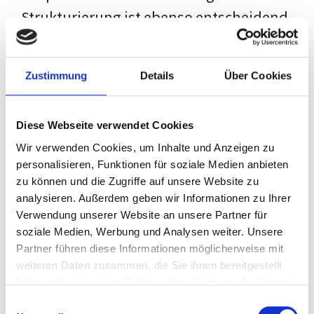
Strukturierung ist ebenso entscheidend
wie der Inhalt selbst. Jeder Prüfer hat
eigene Erwartungen, und unsere
Zustimmung
Details
Über Cookies
Schulung ist so konzipiert, dass sie dir
den Weg vom leeren Dokument zu
Diese Webseite verwendet Cookies
deiner individuellen Vorlage zeigt,
Wir verwenden Cookies, um Inhalte und Anzeigen zu
anstatt eine Einheitslösung zu bieten.
personalisieren, Funktionen für soziale Medien anbieten
zu können und die Zugriffe auf unsere Website zu
Der Prozess des wissenschaftlichen
analysieren. Außerdem geben wir Informationen zu Ihrer
Schreibens kann ohne das richtige
Verwendung unserer Website an unsere Partner für
soziale Medien, Werbung und Analysen weiter. Unsere
Wissen eine große Herausforderung
Partner führen diese Informationen möglicherweise mit
darstellen. Jedoch, ausgestattet mit
weiteren Daten zusammen, die Sie ihnen bereitgestellt
den
Techniken und Strategien
dieses
haben oder die sie im Rahmen Ihrer Nutzung der Dienste
gesammelt haben.
Kurses, wird die Formatierung deiner
Einwilligungsauswahl