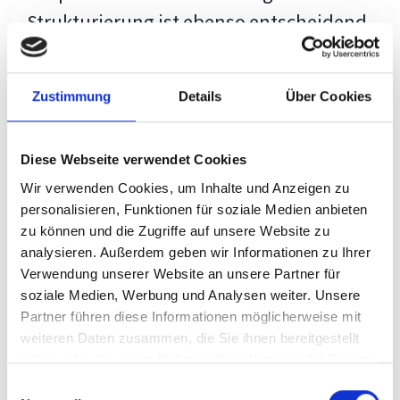
Strukturierung ist ebenso entscheidend
wie der Inhalt selbst. Jeder Prüfer hat
eigene Erwartungen, und unsere
Zustimmung
Details
Über Cookies
Schulung ist so konzipiert, dass sie dir
den Weg vom leeren Dokument zu
Diese Webseite verwendet Cookies
deiner individuellen Vorlage zeigt,
Wir verwenden Cookies, um Inhalte und Anzeigen zu
anstatt eine Einheitslösung zu bieten.
personalisieren, Funktionen für soziale Medien anbieten
zu können und die Zugriffe auf unsere Website zu
Der Prozess des wissenschaftlichen
analysieren. Außerdem geben wir Informationen zu Ihrer
Schreibens kann ohne das richtige
Verwendung unserer Website an unsere Partner für
soziale Medien, Werbung und Analysen weiter. Unsere
Wissen eine große Herausforderung
Partner führen diese Informationen möglicherweise mit
darstellen. Jedoch, ausgestattet mit
weiteren Daten zusammen, die Sie ihnen bereitgestellt
den
Techniken und Strategien
dieses
haben oder die sie im Rahmen Ihrer Nutzung der Dienste
gesammelt haben.
Kurses, wird die Formatierung deiner
Einwilligungsauswahl