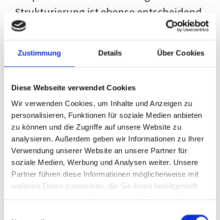
Strukturierung ist ebenso entscheidend
wie der Inhalt selbst. Jeder Prüfer hat
eigene Erwartungen, und unsere
Zustimmung
Details
Über Cookies
Schulung ist so konzipiert, dass sie dir
den Weg vom leeren Dokument zu
Diese Webseite verwendet Cookies
deiner individuellen Vorlage zeigt,
Wir verwenden Cookies, um Inhalte und Anzeigen zu
anstatt eine Einheitslösung zu bieten.
personalisieren, Funktionen für soziale Medien anbieten
zu können und die Zugriffe auf unsere Website zu
Der Prozess des wissenschaftlichen
analysieren. Außerdem geben wir Informationen zu Ihrer
Schreibens kann ohne das richtige
Verwendung unserer Website an unsere Partner für
soziale Medien, Werbung und Analysen weiter. Unsere
Wissen eine große Herausforderung
Partner führen diese Informationen möglicherweise mit
darstellen. Jedoch, ausgestattet mit
weiteren Daten zusammen, die Sie ihnen bereitgestellt
den
Techniken und Strategien
dieses
haben oder die sie im Rahmen Ihrer Nutzung der Dienste
gesammelt haben.
Kurses, wird die Formatierung deiner
Einwilligungsauswahl