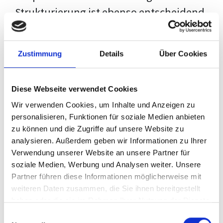
Strukturierung ist ebenso entscheidend
wie der Inhalt selbst. Jeder Prüfer hat
eigene Erwartungen, und unsere
Zustimmung
Details
Über Cookies
Schulung ist so konzipiert, dass sie dir
den Weg vom leeren Dokument zu
Diese Webseite verwendet Cookies
deiner individuellen Vorlage zeigt,
Wir verwenden Cookies, um Inhalte und Anzeigen zu
anstatt eine Einheitslösung zu bieten.
personalisieren, Funktionen für soziale Medien anbieten
zu können und die Zugriffe auf unsere Website zu
Der Prozess des wissenschaftlichen
analysieren. Außerdem geben wir Informationen zu Ihrer
Schreibens kann ohne das richtige
Verwendung unserer Website an unsere Partner für
soziale Medien, Werbung und Analysen weiter. Unsere
Wissen eine große Herausforderung
Partner führen diese Informationen möglicherweise mit
darstellen. Jedoch, ausgestattet mit
weiteren Daten zusammen, die Sie ihnen bereitgestellt
den
Techniken und Strategien
dieses
haben oder die sie im Rahmen Ihrer Nutzung der Dienste
gesammelt haben.
Kurses, wird die Formatierung deiner
Einwilligungsauswahl