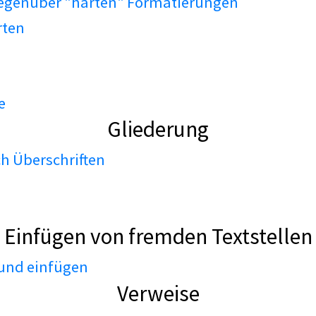
gegenüber "harten" Formatierungen
rten
e
Gliederung
h Überschriften
Einfügen von fremden Textstellen
 und einfügen
Verweise