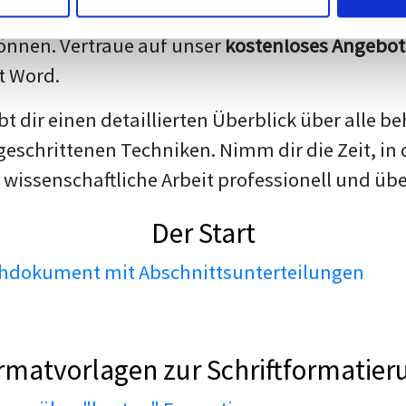
darstellen. Unsere erfahrenen Trainer teilen we
nnen. Vertraue auf unser
kostenloses Angebot
t Word.
ibt dir einen detaillierten Überblick über all
geschrittenen Techniken. Nimm dir die Zeit, in 
 wissenschaftliche Arbeit professionell und üb
Der Start
dokument mit Abschnittsunterteilungen
rmatvorlagen zur Schriftformatier