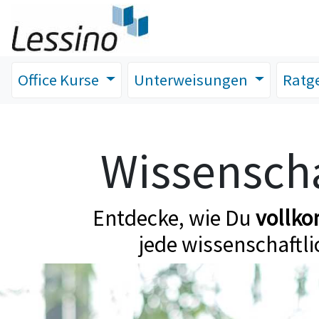
Office Kurse
Unterweisungen
Ratg
Wissenscha
Entdecke, wie Du
vollk
jede wissenschaftli