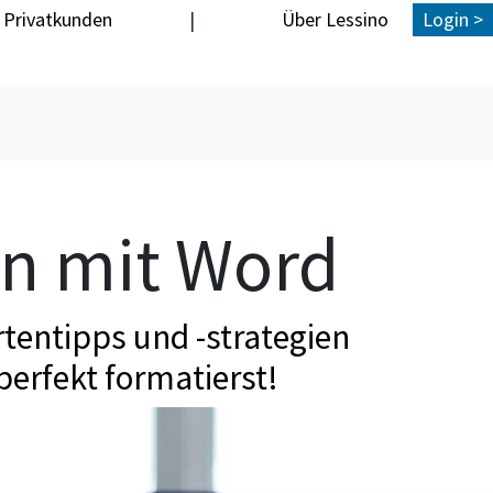
Privatkunden
|
Über Lessino
Login >
en mit Word
tentipps und -strategien
perfekt formatierst!