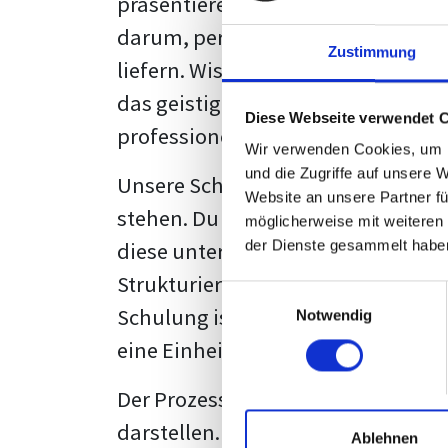
präsentieren. Der "rote Faden", der
darum, persönliche Meinungen zu 
Zustimmung
liefern. Wissenschaftliche Texte, 
das geistige Eigentum des Verfass
Diese Webseite verwendet 
professionell zu kommunizieren.
Wir verwenden Cookies, um I
und die Zugriffe auf unsere 
Unsere Schulung wurde mit Blick 
Website an unsere Partner fü
stehen. Du wirst nicht nur erfahre
möglicherweise mit weiteren
diese unter Zuhilfenahme von Wor
der Dienste gesammelt habe
Strukturierung ist ebenso entschei
Einwilligungsauswahl
Schulung ist so konzipiert, dass s
Notwendig
eine Einheitslösung zu bieten.
Der Prozess des wissenschaftliche
darstellen. Jedoch, ausgestattet 
Ablehnen