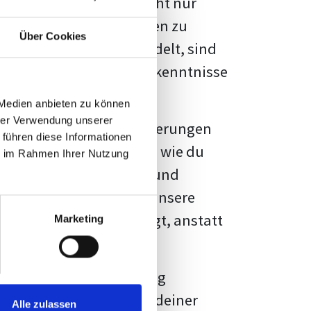
kennbar sein. Es geht nicht nur
s von Fakten und Quellen zu
Über Cookies
- oder Masterarbeit
handelt, sind
chungsergebnisse und Erkenntnisse
 Medien anbieten zu können
hrer Verwendung unserer
au vor diesen Herausforderungen
 führen diese Informationen
en kannst, sondern auch, wie du
ie im Rahmen Ihrer Nutzung
prechende Formatierung und
igene Erwartungen, und unsere
dividuellen Vorlage zeigt, anstatt
Marketing
ne große Herausforderung
 wird die Formatierung deiner
Alle zulassen