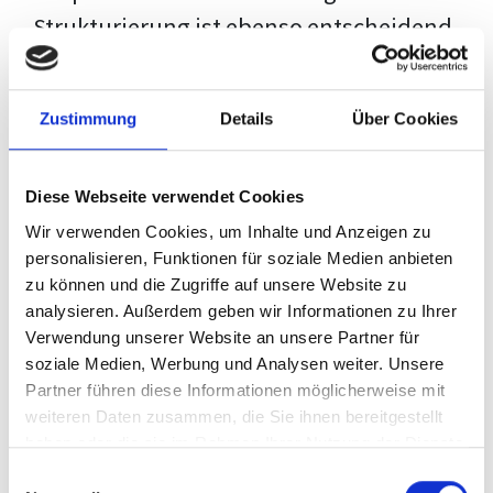
Strukturierung ist ebenso entscheidend
wie der Inhalt selbst. Jeder Prüfer hat
eigene Erwartungen, und unsere
Zustimmung
Details
Über Cookies
Schulung ist so konzipiert, dass sie dir
den Weg vom leeren Dokument zu
Diese Webseite verwendet Cookies
deiner individuellen Vorlage zeigt,
Wir verwenden Cookies, um Inhalte und Anzeigen zu
anstatt eine Einheitslösung zu bieten.
personalisieren, Funktionen für soziale Medien anbieten
zu können und die Zugriffe auf unsere Website zu
Der Prozess des wissenschaftlichen
analysieren. Außerdem geben wir Informationen zu Ihrer
Schreibens kann ohne das richtige
Verwendung unserer Website an unsere Partner für
soziale Medien, Werbung und Analysen weiter. Unsere
Wissen eine große Herausforderung
Partner führen diese Informationen möglicherweise mit
darstellen. Jedoch, ausgestattet mit
weiteren Daten zusammen, die Sie ihnen bereitgestellt
den
Techniken und Strategien
dieses
haben oder die sie im Rahmen Ihrer Nutzung der Dienste
gesammelt haben.
Kurses, wird die Formatierung deiner
Einwilligungsauswahl