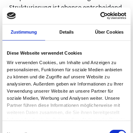
Strukturierung ist ebenso entscheidend
wie der Inhalt selbst. Jeder Prüfer hat
eigene Erwartungen, und unsere
Zustimmung
Details
Über Cookies
Schulung ist so konzipiert, dass sie dir
den Weg vom leeren Dokument zu
Diese Webseite verwendet Cookies
deiner individuellen Vorlage zeigt,
Wir verwenden Cookies, um Inhalte und Anzeigen zu
anstatt eine Einheitslösung zu bieten.
personalisieren, Funktionen für soziale Medien anbieten
zu können und die Zugriffe auf unsere Website zu
Der Prozess des wissenschaftlichen
analysieren. Außerdem geben wir Informationen zu Ihrer
Schreibens kann ohne das richtige
Verwendung unserer Website an unsere Partner für
soziale Medien, Werbung und Analysen weiter. Unsere
Wissen eine große Herausforderung
Partner führen diese Informationen möglicherweise mit
darstellen. Jedoch, ausgestattet mit
weiteren Daten zusammen, die Sie ihnen bereitgestellt
den
Techniken und Strategien
dieses
haben oder die sie im Rahmen Ihrer Nutzung der Dienste
gesammelt haben.
Kurses, wird die Formatierung deiner
Einwilligungsauswahl