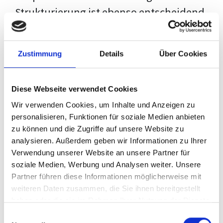
Strukturierung ist ebenso entscheidend
wie der Inhalt selbst. Jeder Prüfer hat
eigene Erwartungen, und unsere
Zustimmung
Details
Über Cookies
Schulung ist so konzipiert, dass sie dir
den Weg vom leeren Dokument zu
Diese Webseite verwendet Cookies
deiner individuellen Vorlage zeigt,
Wir verwenden Cookies, um Inhalte und Anzeigen zu
anstatt eine Einheitslösung zu bieten.
personalisieren, Funktionen für soziale Medien anbieten
zu können und die Zugriffe auf unsere Website zu
Der Prozess des wissenschaftlichen
analysieren. Außerdem geben wir Informationen zu Ihrer
Schreibens kann ohne das richtige
Verwendung unserer Website an unsere Partner für
soziale Medien, Werbung und Analysen weiter. Unsere
Wissen eine große Herausforderung
Partner führen diese Informationen möglicherweise mit
darstellen. Jedoch, ausgestattet mit
weiteren Daten zusammen, die Sie ihnen bereitgestellt
den
Techniken und Strategien
dieses
haben oder die sie im Rahmen Ihrer Nutzung der Dienste
gesammelt haben.
Kurses, wird die Formatierung deiner
Einwilligungsauswahl