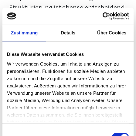
Strukturierung ist ebenso entscheidend
wie der Inhalt selbst. Jeder Prüfer hat
eigene Erwartungen, und unsere
Zustimmung
Details
Über Cookies
Schulung ist so konzipiert, dass sie dir
den Weg vom leeren Dokument zu
Diese Webseite verwendet Cookies
deiner individuellen Vorlage zeigt,
Wir verwenden Cookies, um Inhalte und Anzeigen zu
anstatt eine Einheitslösung zu bieten.
personalisieren, Funktionen für soziale Medien anbieten
zu können und die Zugriffe auf unsere Website zu
Der Prozess des wissenschaftlichen
analysieren. Außerdem geben wir Informationen zu Ihrer
Schreibens kann ohne das richtige
Verwendung unserer Website an unsere Partner für
soziale Medien, Werbung und Analysen weiter. Unsere
Wissen eine große Herausforderung
Partner führen diese Informationen möglicherweise mit
darstellen. Jedoch, ausgestattet mit
weiteren Daten zusammen, die Sie ihnen bereitgestellt
den
Techniken und Strategien
dieses
haben oder die sie im Rahmen Ihrer Nutzung der Dienste
gesammelt haben.
Kurses, wird die Formatierung deiner
Einwilligungsauswahl