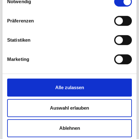
Notwendig
Arbeit kein Problem mehr für dich
darstellen. Unsere erfahrenen Trainer
Präferenzen
teilen wertvolle
Tipps und Tricks
mit dir,
die den Unterschied ausmachen
Statistiken
können. Vertraue auf unser
kostenloses
Angebot
und verbessere deine
Marketing
Fähigkeiten im wissenschaftlichen
Arbeiten mit Word.
Alle zulassen
Das folgende Inhaltsverzeichnis gibt dir
einen detaillierten Überblick über alle
Auswahl erlauben
behandelten Themen, angefangen bei
den Grundlagen bis hin zu
Ablehnen
fortgeschrittenen Techniken. Nimm dir