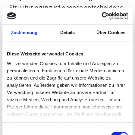
Strukturierung ist ebenso entscheidend
wie der Inhalt selbst. Jeder Prüfer hat
eigene Erwartungen, und unsere
Zustimmung
Details
Über Cookies
Schulung ist so konzipiert, dass sie dir
den Weg vom leeren Dokument zu
Diese Webseite verwendet Cookies
deiner individuellen Vorlage zeigt,
Wir verwenden Cookies, um Inhalte und Anzeigen zu
anstatt eine Einheitslösung zu bieten.
personalisieren, Funktionen für soziale Medien anbieten
zu können und die Zugriffe auf unsere Website zu
Der Prozess des wissenschaftlichen
analysieren. Außerdem geben wir Informationen zu Ihrer
Schreibens kann ohne das richtige
Verwendung unserer Website an unsere Partner für
soziale Medien, Werbung und Analysen weiter. Unsere
Wissen eine große Herausforderung
Partner führen diese Informationen möglicherweise mit
darstellen. Jedoch, ausgestattet mit
weiteren Daten zusammen, die Sie ihnen bereitgestellt
den
Techniken und Strategien
dieses
haben oder die sie im Rahmen Ihrer Nutzung der Dienste
gesammelt haben.
Kurses, wird die Formatierung deiner
Einwilligungsauswahl