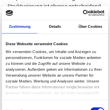
Strukturierung ist ebenso entscheidend
wie der Inhalt selbst. Jeder Prüfer hat
eigene Erwartungen, und unsere
Zustimmung
Details
Über Cookies
Schulung ist so konzipiert, dass sie dir
den Weg vom leeren Dokument zu
Diese Webseite verwendet Cookies
deiner individuellen Vorlage zeigt,
Wir verwenden Cookies, um Inhalte und Anzeigen zu
anstatt eine Einheitslösung zu bieten.
personalisieren, Funktionen für soziale Medien anbieten
zu können und die Zugriffe auf unsere Website zu
Der Prozess des wissenschaftlichen
analysieren. Außerdem geben wir Informationen zu Ihrer
Schreibens kann ohne das richtige
Verwendung unserer Website an unsere Partner für
soziale Medien, Werbung und Analysen weiter. Unsere
Wissen eine große Herausforderung
Partner führen diese Informationen möglicherweise mit
darstellen. Jedoch, ausgestattet mit
weiteren Daten zusammen, die Sie ihnen bereitgestellt
den
Techniken und Strategien
dieses
haben oder die sie im Rahmen Ihrer Nutzung der Dienste
gesammelt haben.
Kurses, wird die Formatierung deiner
Einwilligungsauswahl