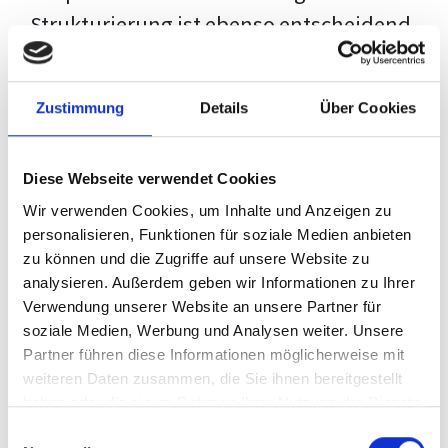
Strukturierung ist ebenso entscheidend
wie der Inhalt selbst. Jeder Prüfer hat
eigene Erwartungen, und unsere
Zustimmung
Details
Über Cookies
Schulung ist so konzipiert, dass sie dir
den Weg vom leeren Dokument zu
Diese Webseite verwendet Cookies
deiner individuellen Vorlage zeigt,
Wir verwenden Cookies, um Inhalte und Anzeigen zu
anstatt eine Einheitslösung zu bieten.
personalisieren, Funktionen für soziale Medien anbieten
zu können und die Zugriffe auf unsere Website zu
Der Prozess des wissenschaftlichen
analysieren. Außerdem geben wir Informationen zu Ihrer
Schreibens kann ohne das richtige
Verwendung unserer Website an unsere Partner für
soziale Medien, Werbung und Analysen weiter. Unsere
Wissen eine große Herausforderung
Partner führen diese Informationen möglicherweise mit
darstellen. Jedoch, ausgestattet mit
weiteren Daten zusammen, die Sie ihnen bereitgestellt
den
Techniken und Strategien
dieses
haben oder die sie im Rahmen Ihrer Nutzung der Dienste
gesammelt haben.
Kurses, wird die Formatierung deiner
Einwilligungsauswahl