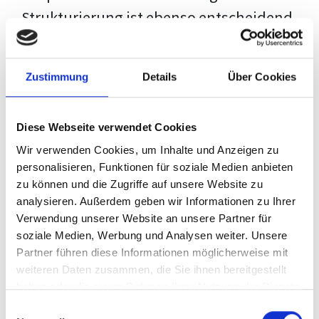
Strukturierung ist ebenso entscheidend
wie der Inhalt selbst. Jeder Prüfer hat
eigene Erwartungen, und unsere
Zustimmung
Details
Über Cookies
Schulung ist so konzipiert, dass sie dir
den Weg vom leeren Dokument zu
Diese Webseite verwendet Cookies
deiner individuellen Vorlage zeigt,
Wir verwenden Cookies, um Inhalte und Anzeigen zu
anstatt eine Einheitslösung zu bieten.
personalisieren, Funktionen für soziale Medien anbieten
zu können und die Zugriffe auf unsere Website zu
Der Prozess des wissenschaftlichen
analysieren. Außerdem geben wir Informationen zu Ihrer
Schreibens kann ohne das richtige
Verwendung unserer Website an unsere Partner für
soziale Medien, Werbung und Analysen weiter. Unsere
Wissen eine große Herausforderung
Partner führen diese Informationen möglicherweise mit
darstellen. Jedoch, ausgestattet mit
weiteren Daten zusammen, die Sie ihnen bereitgestellt
den
Techniken und Strategien
dieses
haben oder die sie im Rahmen Ihrer Nutzung der Dienste
gesammelt haben.
Kurses, wird die Formatierung deiner
Einwilligungsauswahl