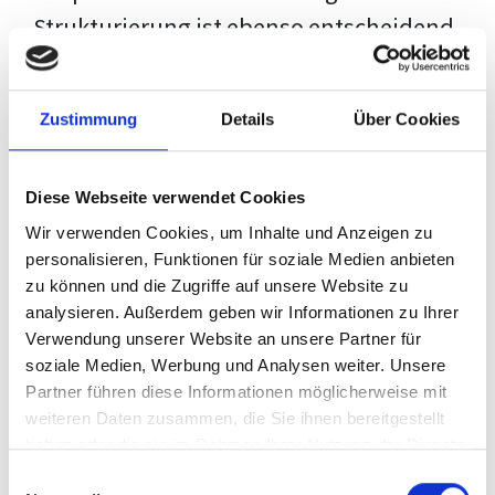
Strukturierung ist ebenso entscheidend
wie der Inhalt selbst. Jeder Prüfer hat
eigene Erwartungen, und unsere
Zustimmung
Details
Über Cookies
Schulung ist so konzipiert, dass sie dir
den Weg vom leeren Dokument zu
Diese Webseite verwendet Cookies
deiner individuellen Vorlage zeigt,
Wir verwenden Cookies, um Inhalte und Anzeigen zu
anstatt eine Einheitslösung zu bieten.
personalisieren, Funktionen für soziale Medien anbieten
zu können und die Zugriffe auf unsere Website zu
Der Prozess des wissenschaftlichen
analysieren. Außerdem geben wir Informationen zu Ihrer
Schreibens kann ohne das richtige
Verwendung unserer Website an unsere Partner für
soziale Medien, Werbung und Analysen weiter. Unsere
Wissen eine große Herausforderung
Partner führen diese Informationen möglicherweise mit
darstellen. Jedoch, ausgestattet mit
weiteren Daten zusammen, die Sie ihnen bereitgestellt
den
Techniken und Strategien
dieses
haben oder die sie im Rahmen Ihrer Nutzung der Dienste
gesammelt haben.
Kurses, wird die Formatierung deiner
Einwilligungsauswahl