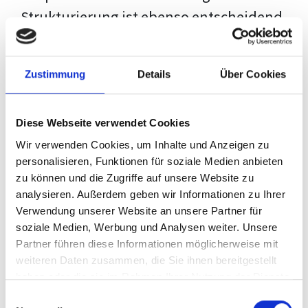
Strukturierung ist ebenso entscheidend
wie der Inhalt selbst. Jeder Prüfer hat
eigene Erwartungen, und unsere
Zustimmung
Details
Über Cookies
Schulung ist so konzipiert, dass sie dir
den Weg vom leeren Dokument zu
Diese Webseite verwendet Cookies
deiner individuellen Vorlage zeigt,
Wir verwenden Cookies, um Inhalte und Anzeigen zu
anstatt eine Einheitslösung zu bieten.
personalisieren, Funktionen für soziale Medien anbieten
zu können und die Zugriffe auf unsere Website zu
Der Prozess des wissenschaftlichen
analysieren. Außerdem geben wir Informationen zu Ihrer
Schreibens kann ohne das richtige
Verwendung unserer Website an unsere Partner für
soziale Medien, Werbung und Analysen weiter. Unsere
Wissen eine große Herausforderung
Partner führen diese Informationen möglicherweise mit
darstellen. Jedoch, ausgestattet mit
weiteren Daten zusammen, die Sie ihnen bereitgestellt
den
Techniken und Strategien
dieses
haben oder die sie im Rahmen Ihrer Nutzung der Dienste
gesammelt haben.
Kurses, wird die Formatierung deiner
Einwilligungsauswahl