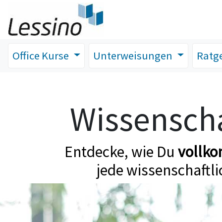
Office Kurse
Unterweisungen
Ratg
Wissenscha
Entdecke, wie Du
vollk
jede wissenschaftli