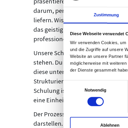
präsentieren. Der "rote Faden", der
darum, persönliche Meinungen zu 
Zustimmung
liefern. Wissenschaftliche Texte, 
das geistige Eigentum des Verfass
Diese Webseite verwendet 
professionell zu kommunizieren.
Wir verwenden Cookies, um I
und die Zugriffe auf unsere 
Unsere Schulung wurde mit Blick 
Website an unsere Partner fü
stehen. Du wirst nicht nur erfahre
möglicherweise mit weiteren
diese unter Zuhilfenahme von Wor
der Dienste gesammelt habe
Strukturierung ist ebenso entschei
Einwilligungsauswahl
Schulung ist so konzipiert, dass s
Notwendig
eine Einheitslösung zu bieten.
Der Prozess des wissenschaftliche
darstellen. Jedoch, ausgestattet 
Ablehnen