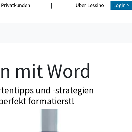
Privatkunden
|
Über Lessino
Login >
en mit Word
tentipps und -strategien
perfekt formatierst!