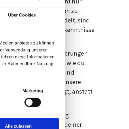
kennbar sein. Es geht nicht nur
s von Fakten und Quellen zu
Über Cookies
- oder Masterarbeit
handelt, sind
chungsergebnisse und Erkenntnisse
 Medien anbieten zu können
hrer Verwendung unserer
au vor diesen Herausforderungen
 führen diese Informationen
en kannst, sondern auch, wie du
ie im Rahmen Ihrer Nutzung
prechende Formatierung und
igene Erwartungen, und unsere
dividuellen Vorlage zeigt, anstatt
Marketing
ne große Herausforderung
 wird die Formatierung deiner
Alle zulassen