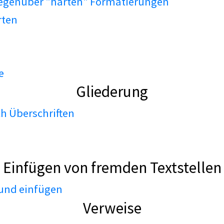
gegenüber "harten" Formatierungen
rten
e
Gliederung
h Überschriften
Einfügen von fremden Textstellen
 und einfügen
Verweise