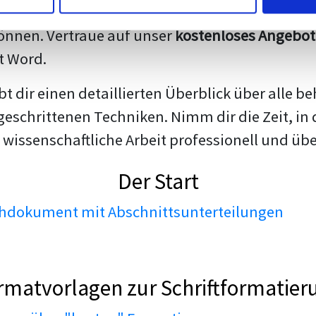
darstellen. Unsere erfahrenen Trainer teilen we
nnen. Vertraue auf unser
kostenloses Angebot
t Word.
ibt dir einen detaillierten Überblick über all
geschrittenen Techniken. Nimm dir die Zeit, in 
 wissenschaftliche Arbeit professionell und üb
Der Start
dokument mit Abschnittsunterteilungen
rmatvorlagen zur Schriftformatier