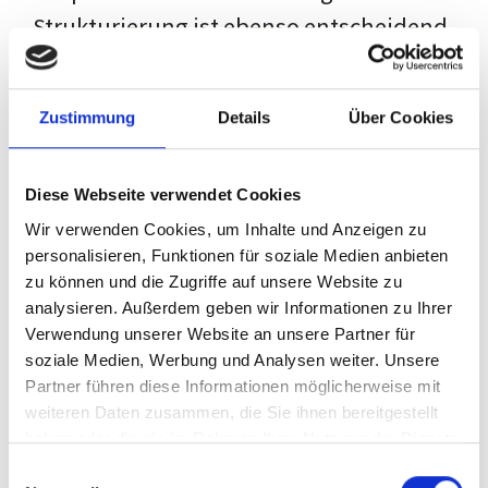
Strukturierung ist ebenso entscheidend
wie der Inhalt selbst. Jeder Prüfer hat
eigene Erwartungen, und unsere
Zustimmung
Details
Über Cookies
Schulung ist so konzipiert, dass sie dir
den Weg vom leeren Dokument zu
Diese Webseite verwendet Cookies
deiner individuellen Vorlage zeigt,
Wir verwenden Cookies, um Inhalte und Anzeigen zu
anstatt eine Einheitslösung zu bieten.
personalisieren, Funktionen für soziale Medien anbieten
zu können und die Zugriffe auf unsere Website zu
Der Prozess des wissenschaftlichen
analysieren. Außerdem geben wir Informationen zu Ihrer
Schreibens kann ohne das richtige
Verwendung unserer Website an unsere Partner für
soziale Medien, Werbung und Analysen weiter. Unsere
Wissen eine große Herausforderung
Partner führen diese Informationen möglicherweise mit
darstellen. Jedoch, ausgestattet mit
weiteren Daten zusammen, die Sie ihnen bereitgestellt
den
Techniken und Strategien
dieses
haben oder die sie im Rahmen Ihrer Nutzung der Dienste
gesammelt haben.
Kurses, wird die Formatierung deiner
Einwilligungsauswahl