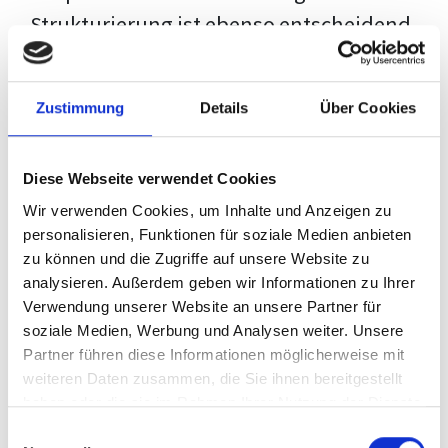
Strukturierung ist ebenso entscheidend
wie der Inhalt selbst. Jeder Prüfer hat
eigene Erwartungen, und unsere
Zustimmung
Details
Über Cookies
Schulung ist so konzipiert, dass sie dir
den Weg vom leeren Dokument zu
Diese Webseite verwendet Cookies
deiner individuellen Vorlage zeigt,
Wir verwenden Cookies, um Inhalte und Anzeigen zu
anstatt eine Einheitslösung zu bieten.
personalisieren, Funktionen für soziale Medien anbieten
zu können und die Zugriffe auf unsere Website zu
Der Prozess des wissenschaftlichen
analysieren. Außerdem geben wir Informationen zu Ihrer
Schreibens kann ohne das richtige
Verwendung unserer Website an unsere Partner für
soziale Medien, Werbung und Analysen weiter. Unsere
Wissen eine große Herausforderung
Partner führen diese Informationen möglicherweise mit
darstellen. Jedoch, ausgestattet mit
weiteren Daten zusammen, die Sie ihnen bereitgestellt
den
Techniken und Strategien
dieses
haben oder die sie im Rahmen Ihrer Nutzung der Dienste
gesammelt haben.
Kurses, wird die Formatierung deiner
Einwilligungsauswahl