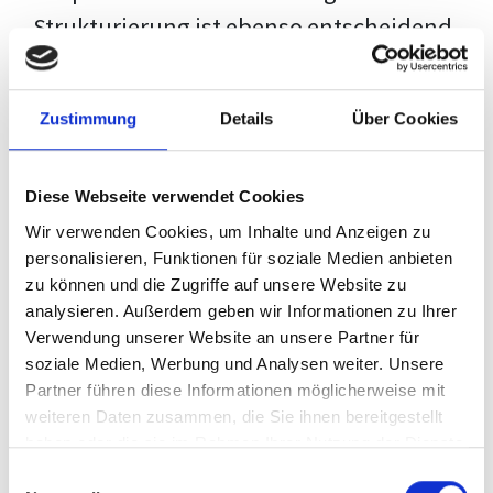
Strukturierung ist ebenso entscheidend
wie der Inhalt selbst. Jeder Prüfer hat
eigene Erwartungen, und unsere
Zustimmung
Details
Über Cookies
Schulung ist so konzipiert, dass sie dir
den Weg vom leeren Dokument zu
Diese Webseite verwendet Cookies
deiner individuellen Vorlage zeigt,
Wir verwenden Cookies, um Inhalte und Anzeigen zu
anstatt eine Einheitslösung zu bieten.
personalisieren, Funktionen für soziale Medien anbieten
zu können und die Zugriffe auf unsere Website zu
Der Prozess des wissenschaftlichen
analysieren. Außerdem geben wir Informationen zu Ihrer
Schreibens kann ohne das richtige
Verwendung unserer Website an unsere Partner für
soziale Medien, Werbung und Analysen weiter. Unsere
Wissen eine große Herausforderung
Partner führen diese Informationen möglicherweise mit
darstellen. Jedoch, ausgestattet mit
weiteren Daten zusammen, die Sie ihnen bereitgestellt
den
Techniken und Strategien
dieses
haben oder die sie im Rahmen Ihrer Nutzung der Dienste
gesammelt haben.
Kurses, wird die Formatierung deiner
Einwilligungsauswahl