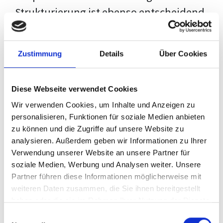
Strukturierung ist ebenso entscheidend
wie der Inhalt selbst. Jeder Prüfer hat
eigene Erwartungen, und unsere
Zustimmung
Details
Über Cookies
Schulung ist so konzipiert, dass sie dir
den Weg vom leeren Dokument zu
Diese Webseite verwendet Cookies
deiner individuellen Vorlage zeigt,
Wir verwenden Cookies, um Inhalte und Anzeigen zu
anstatt eine Einheitslösung zu bieten.
personalisieren, Funktionen für soziale Medien anbieten
zu können und die Zugriffe auf unsere Website zu
Der Prozess des wissenschaftlichen
analysieren. Außerdem geben wir Informationen zu Ihrer
Schreibens kann ohne das richtige
Verwendung unserer Website an unsere Partner für
soziale Medien, Werbung und Analysen weiter. Unsere
Wissen eine große Herausforderung
Partner führen diese Informationen möglicherweise mit
darstellen. Jedoch, ausgestattet mit
weiteren Daten zusammen, die Sie ihnen bereitgestellt
den
Techniken und Strategien
dieses
haben oder die sie im Rahmen Ihrer Nutzung der Dienste
gesammelt haben.
Kurses, wird die Formatierung deiner
Einwilligungsauswahl