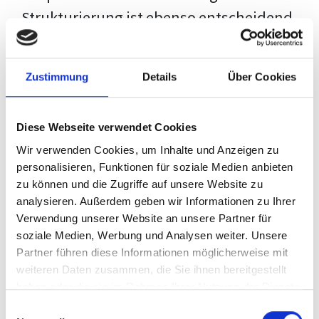
Strukturierung ist ebenso entscheidend
wie der Inhalt selbst. Jeder Prüfer hat
eigene Erwartungen, und unsere
Zustimmung
Details
Über Cookies
Schulung ist so konzipiert, dass sie dir
den Weg vom leeren Dokument zu
Diese Webseite verwendet Cookies
deiner individuellen Vorlage zeigt,
Wir verwenden Cookies, um Inhalte und Anzeigen zu
anstatt eine Einheitslösung zu bieten.
personalisieren, Funktionen für soziale Medien anbieten
zu können und die Zugriffe auf unsere Website zu
Der Prozess des wissenschaftlichen
analysieren. Außerdem geben wir Informationen zu Ihrer
Schreibens kann ohne das richtige
Verwendung unserer Website an unsere Partner für
soziale Medien, Werbung und Analysen weiter. Unsere
Wissen eine große Herausforderung
Partner führen diese Informationen möglicherweise mit
darstellen. Jedoch, ausgestattet mit
weiteren Daten zusammen, die Sie ihnen bereitgestellt
den
Techniken und Strategien
dieses
haben oder die sie im Rahmen Ihrer Nutzung der Dienste
gesammelt haben.
Kurses, wird die Formatierung deiner
Einwilligungsauswahl