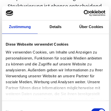
Strukturierung ist ebenso entscheidend
wie der Inhalt selbst. Jeder Prüfer hat
eigene Erwartungen, und unsere
Zustimmung
Details
Über Cookies
Schulung ist so konzipiert, dass sie dir
den Weg vom leeren Dokument zu
Diese Webseite verwendet Cookies
deiner individuellen Vorlage zeigt,
Wir verwenden Cookies, um Inhalte und Anzeigen zu
anstatt eine Einheitslösung zu bieten.
personalisieren, Funktionen für soziale Medien anbieten
zu können und die Zugriffe auf unsere Website zu
Der Prozess des wissenschaftlichen
analysieren. Außerdem geben wir Informationen zu Ihrer
Schreibens kann ohne das richtige
Verwendung unserer Website an unsere Partner für
soziale Medien, Werbung und Analysen weiter. Unsere
Wissen eine große Herausforderung
Partner führen diese Informationen möglicherweise mit
darstellen. Jedoch, ausgestattet mit
weiteren Daten zusammen, die Sie ihnen bereitgestellt
den
Techniken und Strategien
dieses
haben oder die sie im Rahmen Ihrer Nutzung der Dienste
gesammelt haben.
Kurses, wird die Formatierung deiner
Einwilligungsauswahl