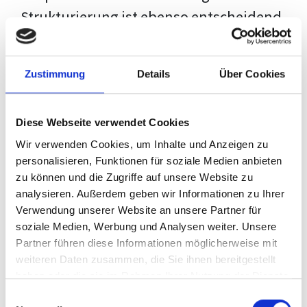
Strukturierung ist ebenso entscheidend
wie der Inhalt selbst. Jeder Prüfer hat
eigene Erwartungen, und unsere
Zustimmung
Details
Über Cookies
Schulung ist so konzipiert, dass sie dir
den Weg vom leeren Dokument zu
Diese Webseite verwendet Cookies
deiner individuellen Vorlage zeigt,
Wir verwenden Cookies, um Inhalte und Anzeigen zu
anstatt eine Einheitslösung zu bieten.
personalisieren, Funktionen für soziale Medien anbieten
zu können und die Zugriffe auf unsere Website zu
Der Prozess des wissenschaftlichen
analysieren. Außerdem geben wir Informationen zu Ihrer
Schreibens kann ohne das richtige
Verwendung unserer Website an unsere Partner für
soziale Medien, Werbung und Analysen weiter. Unsere
Wissen eine große Herausforderung
Partner führen diese Informationen möglicherweise mit
darstellen. Jedoch, ausgestattet mit
weiteren Daten zusammen, die Sie ihnen bereitgestellt
den
Techniken und Strategien
dieses
haben oder die sie im Rahmen Ihrer Nutzung der Dienste
gesammelt haben.
Kurses, wird die Formatierung deiner
Einwilligungsauswahl