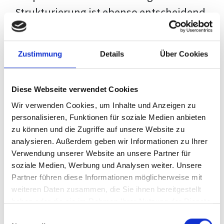
Strukturierung ist ebenso entscheidend
wie der Inhalt selbst. Jeder Prüfer hat
eigene Erwartungen, und unsere
Zustimmung
Details
Über Cookies
Schulung ist so konzipiert, dass sie dir
den Weg vom leeren Dokument zu
Diese Webseite verwendet Cookies
deiner individuellen Vorlage zeigt,
Wir verwenden Cookies, um Inhalte und Anzeigen zu
anstatt eine Einheitslösung zu bieten.
personalisieren, Funktionen für soziale Medien anbieten
zu können und die Zugriffe auf unsere Website zu
Der Prozess des wissenschaftlichen
analysieren. Außerdem geben wir Informationen zu Ihrer
Schreibens kann ohne das richtige
Verwendung unserer Website an unsere Partner für
soziale Medien, Werbung und Analysen weiter. Unsere
Wissen eine große Herausforderung
Partner führen diese Informationen möglicherweise mit
darstellen. Jedoch, ausgestattet mit
weiteren Daten zusammen, die Sie ihnen bereitgestellt
den
Techniken und Strategien
dieses
haben oder die sie im Rahmen Ihrer Nutzung der Dienste
gesammelt haben.
Kurses, wird die Formatierung deiner
Einwilligungsauswahl