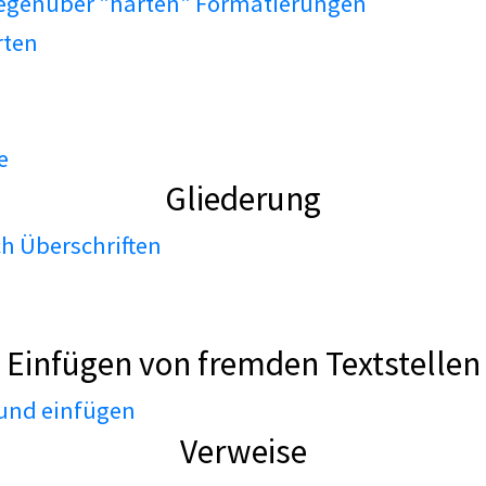
gegenüber "harten" Formatierungen
rten
e
Gliederung
h Überschriften
Einfügen von fremden Textstellen
 und einfügen
Verweise