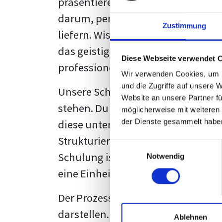
präsentieren. Der "rote Faden", der
darum, persönliche Meinungen zu 
Zustimmung
liefern. Wissenschaftliche Texte, 
das geistige Eigentum des Verfass
Diese Webseite verwendet 
professionell zu kommunizieren.
Wir verwenden Cookies, um I
und die Zugriffe auf unsere 
Unsere Schulung wurde mit Blick 
Website an unsere Partner fü
stehen. Du wirst nicht nur erfahre
möglicherweise mit weiteren
diese unter Zuhilfenahme von Wor
der Dienste gesammelt habe
Strukturierung ist ebenso entschei
Einwilligungsauswahl
Schulung ist so konzipiert, dass s
Notwendig
eine Einheitslösung zu bieten.
Der Prozess des wissenschaftliche
darstellen. Jedoch, ausgestattet 
Ablehnen