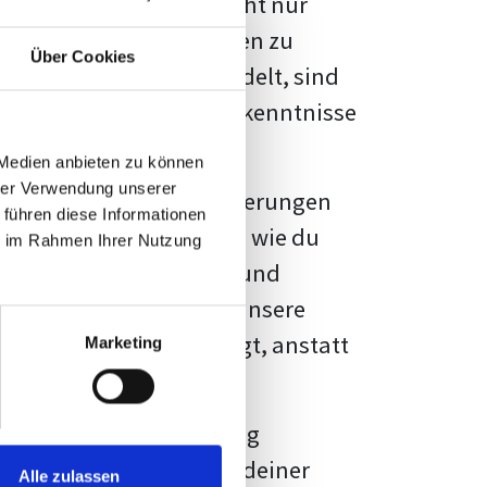
kennbar sein. Es geht nicht nur
s von Fakten und Quellen zu
Über Cookies
- oder Masterarbeit
handelt, sind
chungsergebnisse und Erkenntnisse
 Medien anbieten zu können
hrer Verwendung unserer
au vor diesen Herausforderungen
 führen diese Informationen
en kannst, sondern auch, wie du
ie im Rahmen Ihrer Nutzung
prechende Formatierung und
igene Erwartungen, und unsere
dividuellen Vorlage zeigt, anstatt
Marketing
ne große Herausforderung
 wird die Formatierung deiner
Alle zulassen