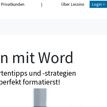
Privatkunden
|
Über Lessino
Login >
en mit Word
tentipps und -strategien
perfekt formatierst!