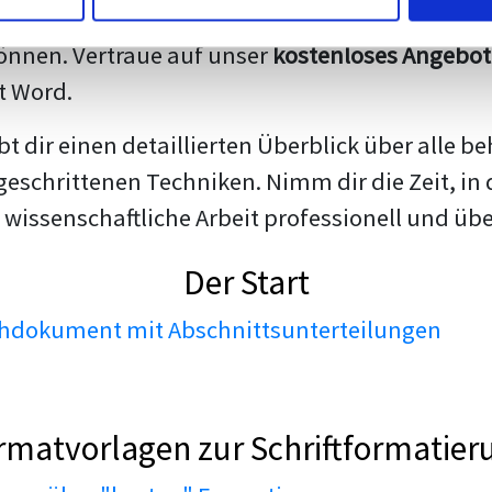
darstellen. Unsere erfahrenen Trainer teilen we
nnen. Vertraue auf unser
kostenloses Angebot
t Word.
ibt dir einen detaillierten Überblick über all
geschrittenen Techniken. Nimm dir die Zeit, in 
 wissenschaftliche Arbeit professionell und üb
Der Start
dokument mit Abschnittsunterteilungen
rmatvorlagen zur Schriftformatier