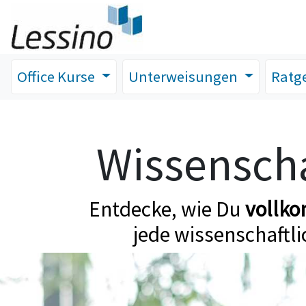
Office Kurse
Unterweisungen
Ratg
Wissenscha
Entdecke, wie Du
vollk
jede wissenschaftli