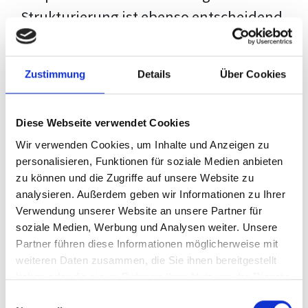
Strukturierung ist ebenso entscheidend
wie der Inhalt selbst. Jeder Prüfer hat
eigene Erwartungen, und unsere
Zustimmung
Details
Über Cookies
Schulung ist so konzipiert, dass sie dir
den Weg vom leeren Dokument zu
Diese Webseite verwendet Cookies
deiner individuellen Vorlage zeigt,
Wir verwenden Cookies, um Inhalte und Anzeigen zu
anstatt eine Einheitslösung zu bieten.
personalisieren, Funktionen für soziale Medien anbieten
zu können und die Zugriffe auf unsere Website zu
Der Prozess des wissenschaftlichen
analysieren. Außerdem geben wir Informationen zu Ihrer
Schreibens kann ohne das richtige
Verwendung unserer Website an unsere Partner für
soziale Medien, Werbung und Analysen weiter. Unsere
Wissen eine große Herausforderung
Partner führen diese Informationen möglicherweise mit
darstellen. Jedoch, ausgestattet mit
weiteren Daten zusammen, die Sie ihnen bereitgestellt
den
Techniken und Strategien
dieses
haben oder die sie im Rahmen Ihrer Nutzung der Dienste
gesammelt haben.
Kurses, wird die Formatierung deiner
Einwilligungsauswahl