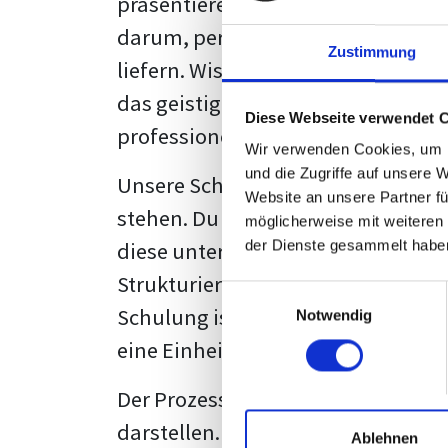
präsentieren. Der "rote Faden", der
darum, persönliche Meinungen zu 
Zustimmung
liefern. Wissenschaftliche Texte, 
das geistige Eigentum des Verfass
Diese Webseite verwendet 
professionell zu kommunizieren.
Wir verwenden Cookies, um I
und die Zugriffe auf unsere 
Unsere Schulung wurde mit Blick 
Website an unsere Partner fü
stehen. Du wirst nicht nur erfahre
möglicherweise mit weiteren
diese unter Zuhilfenahme von Wor
der Dienste gesammelt habe
Strukturierung ist ebenso entschei
Einwilligungsauswahl
Schulung ist so konzipiert, dass s
Notwendig
eine Einheitslösung zu bieten.
Der Prozess des wissenschaftliche
darstellen. Jedoch, ausgestattet 
Ablehnen