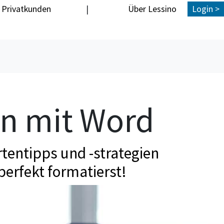
Privatkunden
|
Über Lessino
Login >
en mit Word
tentipps und -strategien
perfekt formatierst!