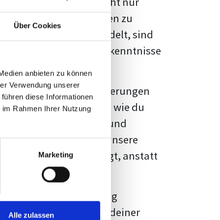
kennbar sein. Es geht nicht nur
s von Fakten und Quellen zu
Über Cookies
- oder Masterarbeit
handelt, sind
chungsergebnisse und Erkenntnisse
 Medien anbieten zu können
hrer Verwendung unserer
au vor diesen Herausforderungen
 führen diese Informationen
en kannst, sondern auch, wie du
ie im Rahmen Ihrer Nutzung
prechende Formatierung und
igene Erwartungen, und unsere
dividuellen Vorlage zeigt, anstatt
Marketing
ne große Herausforderung
 wird die Formatierung deiner
Alle zulassen