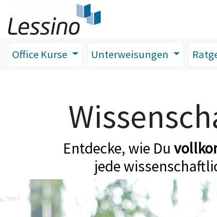
Office Kurse
Unterweisungen
Ratg
Wissenscha
Entdecke, wie Du
vollk
jede wissenschaftli