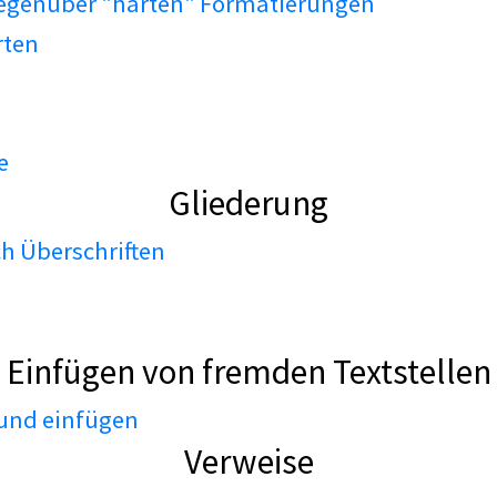
gegenüber "harten" Formatierungen
rten
e
Gliederung
h Überschriften
Einfügen von fremden Textstellen
 und einfügen
Verweise