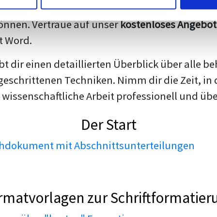
darstellen. Unsere erfahrenen Trainer teilen we
nnen. Vertraue auf unser
kostenloses Angebot
t Word.
ibt dir einen detaillierten Überblick über all
geschrittenen Techniken. Nimm dir die Zeit, in 
 wissenschaftliche Arbeit professionell und üb
Der Start
dokument mit Abschnittsunterteilungen
rmatvorlagen zur Schriftformatier