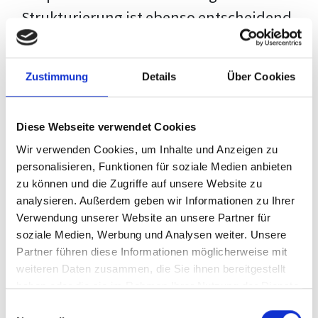
Strukturierung ist ebenso entscheidend
wie der Inhalt selbst. Jeder Prüfer hat
eigene Erwartungen, und unsere
Zustimmung
Details
Über Cookies
Schulung ist so konzipiert, dass sie dir
den Weg vom leeren Dokument zu
Diese Webseite verwendet Cookies
deiner individuellen Vorlage zeigt,
Wir verwenden Cookies, um Inhalte und Anzeigen zu
anstatt eine Einheitslösung zu bieten.
personalisieren, Funktionen für soziale Medien anbieten
zu können und die Zugriffe auf unsere Website zu
Der Prozess des wissenschaftlichen
analysieren. Außerdem geben wir Informationen zu Ihrer
Schreibens kann ohne das richtige
Verwendung unserer Website an unsere Partner für
soziale Medien, Werbung und Analysen weiter. Unsere
Wissen eine große Herausforderung
Partner führen diese Informationen möglicherweise mit
darstellen. Jedoch, ausgestattet mit
weiteren Daten zusammen, die Sie ihnen bereitgestellt
den
Techniken und Strategien
dieses
haben oder die sie im Rahmen Ihrer Nutzung der Dienste
gesammelt haben.
Kurses, wird die Formatierung deiner
Einwilligungsauswahl