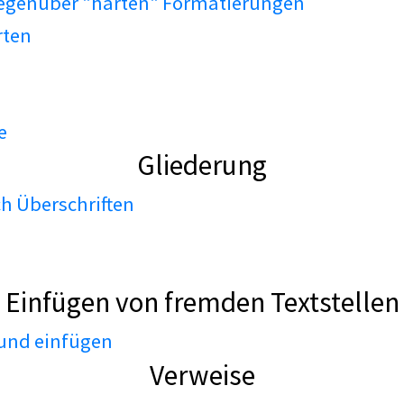
gegenüber "harten" Formatierungen
rten
e
Gliederung
h Überschriften
Einfügen von fremden Textstellen
 und einfügen
Verweise