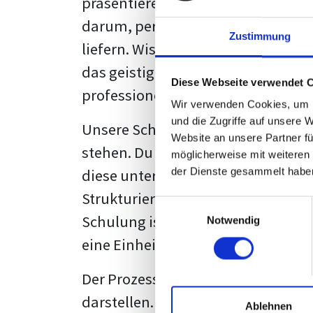
präsentieren. Der "rote Faden", der
darum, persönliche Meinungen zu 
Zustimmung
liefern. Wissenschaftliche Texte, 
das geistige Eigentum des Verfass
Diese Webseite verwendet 
professionell zu kommunizieren.
Wir verwenden Cookies, um I
und die Zugriffe auf unsere 
Unsere Schulung wurde mit Blick 
Website an unsere Partner fü
stehen. Du wirst nicht nur erfahre
möglicherweise mit weiteren
diese unter Zuhilfenahme von Wor
der Dienste gesammelt habe
Strukturierung ist ebenso entschei
Einwilligungsauswahl
Schulung ist so konzipiert, dass s
Notwendig
eine Einheitslösung zu bieten.
Der Prozess des wissenschaftliche
darstellen. Jedoch, ausgestattet 
Ablehnen