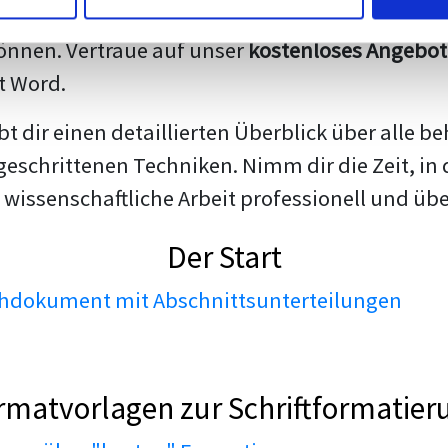
darstellen. Unsere erfahrenen Trainer teilen we
nnen. Vertraue auf unser
kostenloses Angebot
t Word.
ibt dir einen detaillierten Überblick über all
geschrittenen Techniken. Nimm dir die Zeit, in 
 wissenschaftliche Arbeit professionell und üb
Der Start
dokument mit Abschnittsunterteilungen
rmatvorlagen zur Schriftformatier