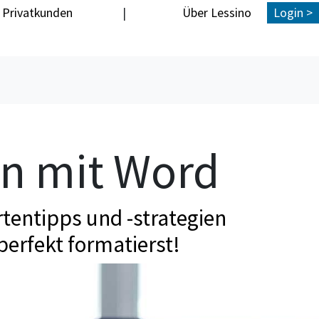
Privatkunden
|
Über Lessino
Login >
en mit Word
tentipps und -strategien
perfekt formatierst!