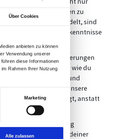
kennbar sein. Es geht nicht nur
s von Fakten und Quellen zu
Über Cookies
- oder Masterarbeit
handelt, sind
chungsergebnisse und Erkenntnisse
 Medien anbieten zu können
hrer Verwendung unserer
au vor diesen Herausforderungen
 führen diese Informationen
en kannst, sondern auch, wie du
ie im Rahmen Ihrer Nutzung
prechende Formatierung und
igene Erwartungen, und unsere
dividuellen Vorlage zeigt, anstatt
Marketing
ne große Herausforderung
 wird die Formatierung deiner
Alle zulassen