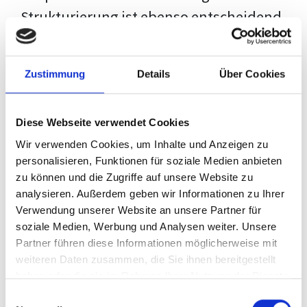
Strukturierung ist ebenso entscheidend
wie der Inhalt selbst. Jeder Prüfer hat
eigene Erwartungen, und unsere
Zustimmung
Details
Über Cookies
Schulung ist so konzipiert, dass sie dir
den Weg vom leeren Dokument zu
Diese Webseite verwendet Cookies
deiner individuellen Vorlage zeigt,
Wir verwenden Cookies, um Inhalte und Anzeigen zu
anstatt eine Einheitslösung zu bieten.
personalisieren, Funktionen für soziale Medien anbieten
zu können und die Zugriffe auf unsere Website zu
Der Prozess des wissenschaftlichen
analysieren. Außerdem geben wir Informationen zu Ihrer
Schreibens kann ohne das richtige
Verwendung unserer Website an unsere Partner für
soziale Medien, Werbung und Analysen weiter. Unsere
Wissen eine große Herausforderung
Partner führen diese Informationen möglicherweise mit
darstellen. Jedoch, ausgestattet mit
weiteren Daten zusammen, die Sie ihnen bereitgestellt
den
Techniken und Strategien
dieses
haben oder die sie im Rahmen Ihrer Nutzung der Dienste
gesammelt haben.
Kurses, wird die Formatierung deiner
Einwilligungsauswahl