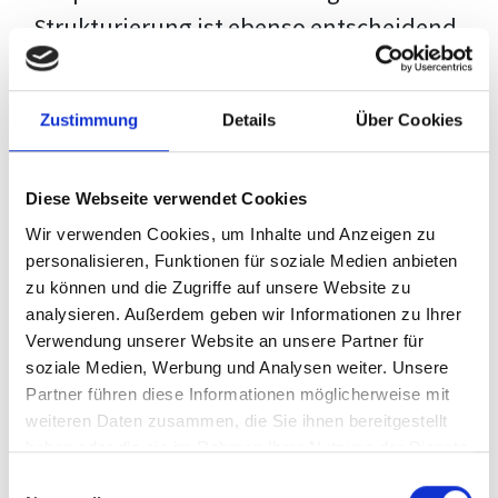
Strukturierung ist ebenso entscheidend
wie der Inhalt selbst. Jeder Prüfer hat
eigene Erwartungen, und unsere
Zustimmung
Details
Über Cookies
Schulung ist so konzipiert, dass sie dir
den Weg vom leeren Dokument zu
Diese Webseite verwendet Cookies
deiner individuellen Vorlage zeigt,
Wir verwenden Cookies, um Inhalte und Anzeigen zu
anstatt eine Einheitslösung zu bieten.
personalisieren, Funktionen für soziale Medien anbieten
zu können und die Zugriffe auf unsere Website zu
Der Prozess des wissenschaftlichen
analysieren. Außerdem geben wir Informationen zu Ihrer
Schreibens kann ohne das richtige
Verwendung unserer Website an unsere Partner für
soziale Medien, Werbung und Analysen weiter. Unsere
Wissen eine große Herausforderung
Partner führen diese Informationen möglicherweise mit
darstellen. Jedoch, ausgestattet mit
weiteren Daten zusammen, die Sie ihnen bereitgestellt
den
Techniken und Strategien
dieses
haben oder die sie im Rahmen Ihrer Nutzung der Dienste
gesammelt haben.
Kurses, wird die Formatierung deiner
Einwilligungsauswahl