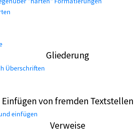
gegenüber "harten" Formatierungen
rten
e
Gliederung
h Überschriften
Einfügen von fremden Textstellen
 und einfügen
Verweise