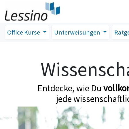
Office Kurse
Unterweisungen
Ratg
Wissenscha
Entdecke, wie Du
vollk
jede wissenschaftli