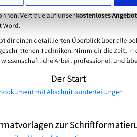
darstellen. Unsere erfahrenen Trainer teilen we
nnen. Vertraue auf unser
kostenloses Angebot
t Word.
ibt dir einen detaillierten Überblick über all
geschrittenen Techniken. Nimm dir die Zeit, in 
 wissenschaftliche Arbeit professionell und üb
Der Start
dokument mit Abschnittsunterteilungen
rmatvorlagen zur Schriftformatier