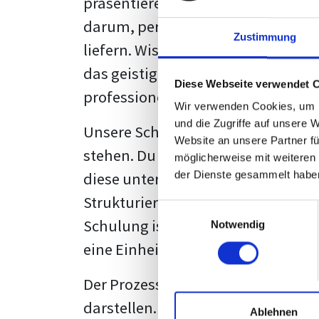
präsentieren. Der "rote Faden", der
darum, persönliche Meinungen zu 
Zustimmung
liefern. Wissenschaftliche Texte, 
das geistige Eigentum des Verfass
Diese Webseite verwendet 
professionell zu kommunizieren.
Wir verwenden Cookies, um I
und die Zugriffe auf unsere 
Unsere Schulung wurde mit Blick 
Website an unsere Partner fü
stehen. Du wirst nicht nur erfahre
möglicherweise mit weiteren
diese unter Zuhilfenahme von Wor
der Dienste gesammelt habe
Strukturierung ist ebenso entschei
Einwilligungsauswahl
Schulung ist so konzipiert, dass s
Notwendig
eine Einheitslösung zu bieten.
Der Prozess des wissenschaftliche
darstellen. Jedoch, ausgestattet 
Ablehnen