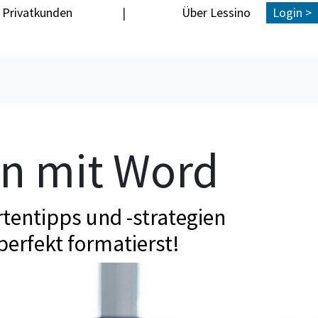
Privatkunden
|
Über Lessino
Login >
en mit Word
tentipps und -strategien
perfekt formatierst!