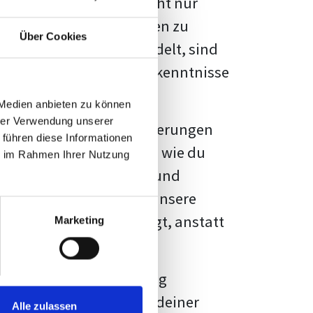
kennbar sein. Es geht nicht nur
s von Fakten und Quellen zu
Über Cookies
- oder Masterarbeit
handelt, sind
chungsergebnisse und Erkenntnisse
 Medien anbieten zu können
hrer Verwendung unserer
au vor diesen Herausforderungen
 führen diese Informationen
en kannst, sondern auch, wie du
ie im Rahmen Ihrer Nutzung
prechende Formatierung und
igene Erwartungen, und unsere
dividuellen Vorlage zeigt, anstatt
Marketing
ne große Herausforderung
 wird die Formatierung deiner
Alle zulassen