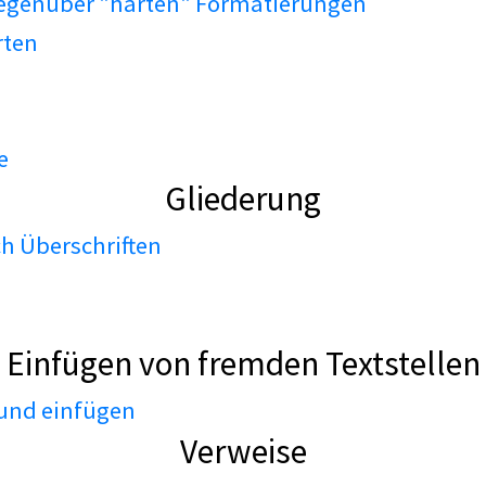
gegenüber "harten" Formatierungen
rten
e
Gliederung
h Überschriften
Einfügen von fremden Textstellen
 und einfügen
Verweise