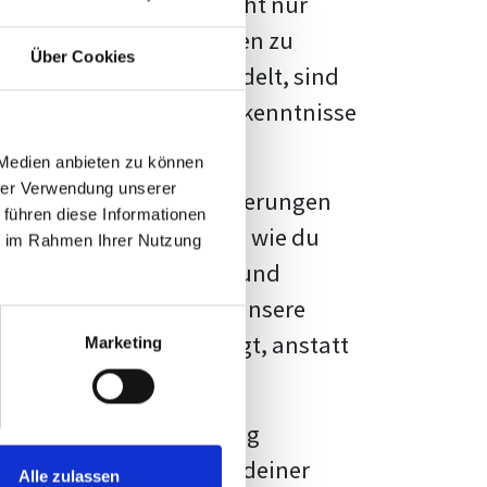
kennbar sein. Es geht nicht nur
s von Fakten und Quellen zu
Über Cookies
- oder Masterarbeit
handelt, sind
chungsergebnisse und Erkenntnisse
 Medien anbieten zu können
hrer Verwendung unserer
au vor diesen Herausforderungen
 führen diese Informationen
en kannst, sondern auch, wie du
ie im Rahmen Ihrer Nutzung
prechende Formatierung und
igene Erwartungen, und unsere
dividuellen Vorlage zeigt, anstatt
Marketing
ne große Herausforderung
 wird die Formatierung deiner
Alle zulassen