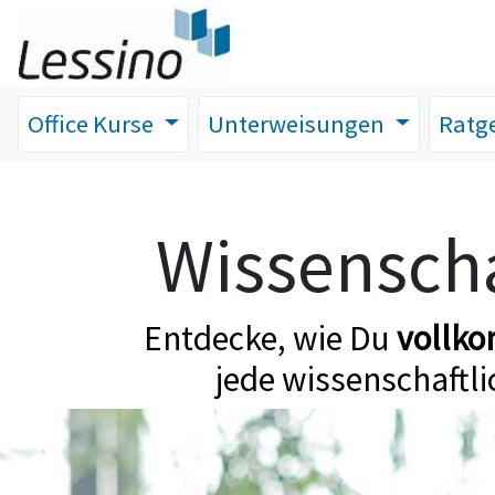
Office Kurse
Unterweisungen
Ratg
Wissenscha
Entdecke, wie Du
vollk
jede wissenschaftli