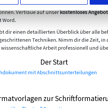
darstellen. Unsere erfahrenen Trainer teilen we
nnen. Vertraue auf unser
kostenloses Angebot
t Word.
ibt dir einen detaillierten Überblick über all
geschrittenen Techniken. Nimm dir die Zeit, in 
 wissenschaftliche Arbeit professionell und üb
Der Start
dokument mit Abschnittsunterteilungen
rmatvorlagen zur Schriftformatier