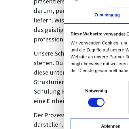
präsentieren. Der "rote Faden", der
darum, persönliche Meinungen zu 
Zustimmung
liefern. Wissenschaftliche Texte, 
das geistige Eigentum des Verfass
Diese Webseite verwendet 
professionell zu kommunizieren.
Wir verwenden Cookies, um I
und die Zugriffe auf unsere 
Unsere Schulung wurde mit Blick 
Website an unsere Partner fü
stehen. Du wirst nicht nur erfahre
möglicherweise mit weiteren
diese unter Zuhilfenahme von Wor
der Dienste gesammelt habe
Strukturierung ist ebenso entschei
Einwilligungsauswahl
Schulung ist so konzipiert, dass s
Notwendig
eine Einheitslösung zu bieten.
Der Prozess des wissenschaftliche
darstellen. Jedoch, ausgestattet 
Ablehnen