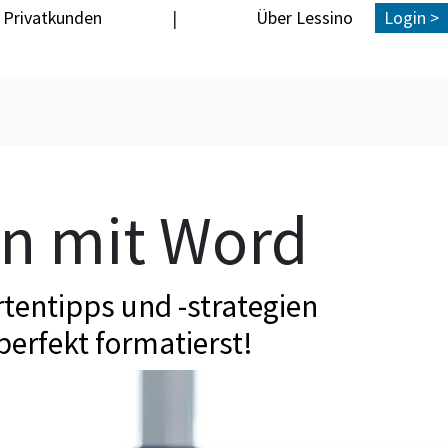
Privatkunden
|
Über Lessino
Login >
en mit Word
tentipps und -strategien
perfekt formatierst!