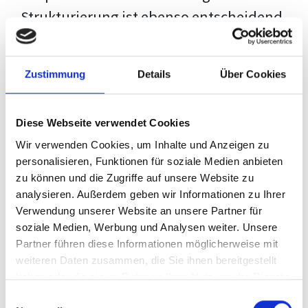
Strukturierung ist ebenso entscheidend
wie der Inhalt selbst. Jeder Prüfer hat
eigene Erwartungen, und unsere
Zustimmung
Details
Über Cookies
Schulung ist so konzipiert, dass sie dir
den Weg vom leeren Dokument zu
Diese Webseite verwendet Cookies
deiner individuellen Vorlage zeigt,
Wir verwenden Cookies, um Inhalte und Anzeigen zu
anstatt eine Einheitslösung zu bieten.
personalisieren, Funktionen für soziale Medien anbieten
zu können und die Zugriffe auf unsere Website zu
Der Prozess des wissenschaftlichen
analysieren. Außerdem geben wir Informationen zu Ihrer
Schreibens kann ohne das richtige
Verwendung unserer Website an unsere Partner für
soziale Medien, Werbung und Analysen weiter. Unsere
Wissen eine große Herausforderung
Partner führen diese Informationen möglicherweise mit
darstellen. Jedoch, ausgestattet mit
weiteren Daten zusammen, die Sie ihnen bereitgestellt
den
Techniken und Strategien
dieses
haben oder die sie im Rahmen Ihrer Nutzung der Dienste
gesammelt haben.
Kurses, wird die Formatierung deiner
Einwilligungsauswahl