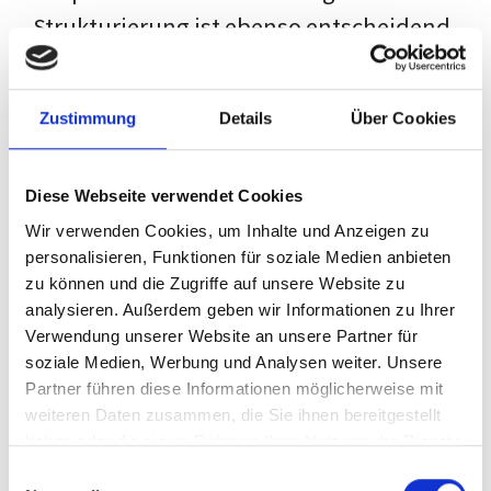
Strukturierung ist ebenso entscheidend
wie der Inhalt selbst. Jeder Prüfer hat
eigene Erwartungen, und unsere
Zustimmung
Details
Über Cookies
Schulung ist so konzipiert, dass sie dir
den Weg vom leeren Dokument zu
Diese Webseite verwendet Cookies
deiner individuellen Vorlage zeigt,
Wir verwenden Cookies, um Inhalte und Anzeigen zu
anstatt eine Einheitslösung zu bieten.
personalisieren, Funktionen für soziale Medien anbieten
zu können und die Zugriffe auf unsere Website zu
Der Prozess des wissenschaftlichen
analysieren. Außerdem geben wir Informationen zu Ihrer
Schreibens kann ohne das richtige
Verwendung unserer Website an unsere Partner für
soziale Medien, Werbung und Analysen weiter. Unsere
Wissen eine große Herausforderung
Partner führen diese Informationen möglicherweise mit
darstellen. Jedoch, ausgestattet mit
weiteren Daten zusammen, die Sie ihnen bereitgestellt
den
Techniken und Strategien
dieses
haben oder die sie im Rahmen Ihrer Nutzung der Dienste
gesammelt haben.
Kurses, wird die Formatierung deiner
Einwilligungsauswahl