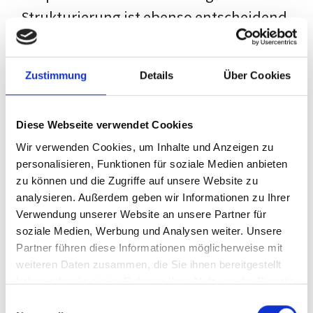
Strukturierung ist ebenso entscheidend
wie der Inhalt selbst. Jeder Prüfer hat
eigene Erwartungen, und unsere
Zustimmung
Details
Über Cookies
Schulung ist so konzipiert, dass sie dir
den Weg vom leeren Dokument zu
Diese Webseite verwendet Cookies
deiner individuellen Vorlage zeigt,
Wir verwenden Cookies, um Inhalte und Anzeigen zu
anstatt eine Einheitslösung zu bieten.
personalisieren, Funktionen für soziale Medien anbieten
zu können und die Zugriffe auf unsere Website zu
Der Prozess des wissenschaftlichen
analysieren. Außerdem geben wir Informationen zu Ihrer
Schreibens kann ohne das richtige
Verwendung unserer Website an unsere Partner für
soziale Medien, Werbung und Analysen weiter. Unsere
Wissen eine große Herausforderung
Partner führen diese Informationen möglicherweise mit
darstellen. Jedoch, ausgestattet mit
weiteren Daten zusammen, die Sie ihnen bereitgestellt
den
Techniken und Strategien
dieses
haben oder die sie im Rahmen Ihrer Nutzung der Dienste
gesammelt haben.
Kurses, wird die Formatierung deiner
Einwilligungsauswahl