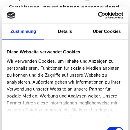
Strukturierung ist ebenso entscheidend
wie der Inhalt selbst. Jeder Prüfer hat
eigene Erwartungen, und unsere
Zustimmung
Details
Über Cookies
Schulung ist so konzipiert, dass sie dir
den Weg vom leeren Dokument zu
Diese Webseite verwendet Cookies
deiner individuellen Vorlage zeigt,
Wir verwenden Cookies, um Inhalte und Anzeigen zu
anstatt eine Einheitslösung zu bieten.
personalisieren, Funktionen für soziale Medien anbieten
zu können und die Zugriffe auf unsere Website zu
Der Prozess des wissenschaftlichen
analysieren. Außerdem geben wir Informationen zu Ihrer
Schreibens kann ohne das richtige
Verwendung unserer Website an unsere Partner für
soziale Medien, Werbung und Analysen weiter. Unsere
Wissen eine große Herausforderung
Partner führen diese Informationen möglicherweise mit
darstellen. Jedoch, ausgestattet mit
weiteren Daten zusammen, die Sie ihnen bereitgestellt
den
Techniken und Strategien
dieses
haben oder die sie im Rahmen Ihrer Nutzung der Dienste
gesammelt haben.
Kurses, wird die Formatierung deiner
Einwilligungsauswahl