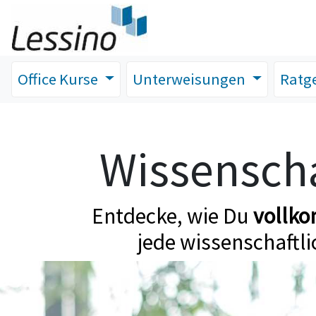
Office Kurse
Unterweisungen
Ratg
Wissenscha
Entdecke, wie Du
vollk
jede wissenschaftli