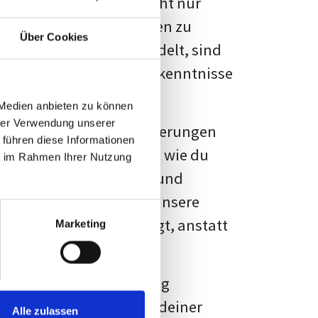
kennbar sein. Es geht nicht nur
s von Fakten und Quellen zu
Über Cookies
- oder Masterarbeit
handelt, sind
chungsergebnisse und Erkenntnisse
 Medien anbieten zu können
hrer Verwendung unserer
au vor diesen Herausforderungen
 führen diese Informationen
en kannst, sondern auch, wie du
ie im Rahmen Ihrer Nutzung
prechende Formatierung und
igene Erwartungen, und unsere
dividuellen Vorlage zeigt, anstatt
Marketing
ne große Herausforderung
 wird die Formatierung deiner
Alle zulassen