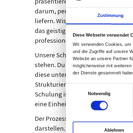
präsentieren. Der "rote Faden", der
darum, persönliche Meinungen zu 
Zustimmung
liefern. Wissenschaftliche Texte, 
das geistige Eigentum des Verfass
Diese Webseite verwendet 
professionell zu kommunizieren.
Wir verwenden Cookies, um I
und die Zugriffe auf unsere 
Unsere Schulung wurde mit Blick 
Website an unsere Partner fü
stehen. Du wirst nicht nur erfahre
möglicherweise mit weiteren
diese unter Zuhilfenahme von Wor
der Dienste gesammelt habe
Strukturierung ist ebenso entschei
Einwilligungsauswahl
Schulung ist so konzipiert, dass s
Notwendig
eine Einheitslösung zu bieten.
Der Prozess des wissenschaftliche
darstellen. Jedoch, ausgestattet 
Ablehnen