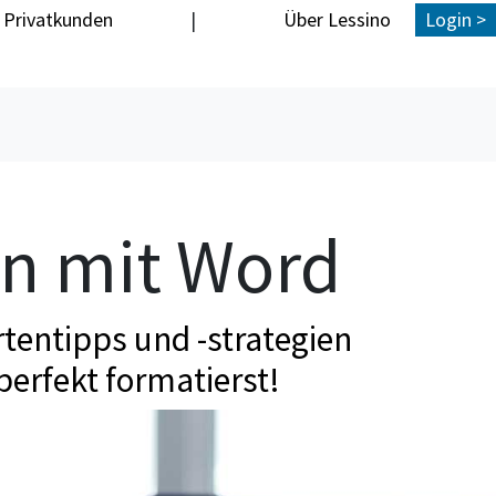
Privatkunden
|
Über Lessino
Login >
en mit Word
tentipps und -strategien
perfekt formatierst!