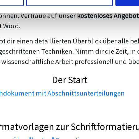
darstellen. Unsere erfahrenen Trainer teilen we
nnen. Vertraue auf unser
kostenloses Angebot
t Word.
ibt dir einen detaillierten Überblick über all
geschrittenen Techniken. Nimm dir die Zeit, in 
 wissenschaftliche Arbeit professionell und üb
Der Start
dokument mit Abschnittsunterteilungen
rmatvorlagen zur Schriftformatier