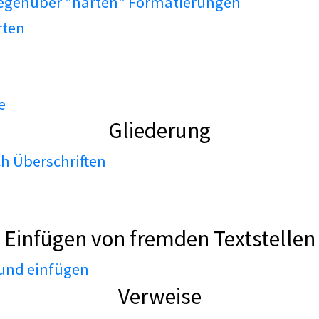
gegenüber "harten" Formatierungen
rten
e
Gliederung
h Überschriften
Einfügen von fremden Textstellen
 und einfügen
Verweise