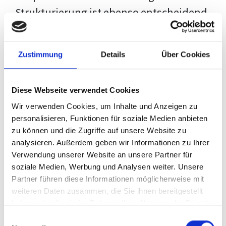
Strukturierung ist ebenso entscheidend
wie der Inhalt selbst. Jeder Prüfer hat
eigene Erwartungen, und unsere
Zustimmung
Details
Über Cookies
Schulung ist so konzipiert, dass sie dir
den Weg vom leeren Dokument zu
Diese Webseite verwendet Cookies
deiner individuellen Vorlage zeigt,
Wir verwenden Cookies, um Inhalte und Anzeigen zu
anstatt eine Einheitslösung zu bieten.
personalisieren, Funktionen für soziale Medien anbieten
zu können und die Zugriffe auf unsere Website zu
Der Prozess des wissenschaftlichen
analysieren. Außerdem geben wir Informationen zu Ihrer
Schreibens kann ohne das richtige
Verwendung unserer Website an unsere Partner für
soziale Medien, Werbung und Analysen weiter. Unsere
Wissen eine große Herausforderung
Partner führen diese Informationen möglicherweise mit
darstellen. Jedoch, ausgestattet mit
weiteren Daten zusammen, die Sie ihnen bereitgestellt
den
Techniken und Strategien
dieses
haben oder die sie im Rahmen Ihrer Nutzung der Dienste
gesammelt haben.
Kurses, wird die Formatierung deiner
Einwilligungsauswahl